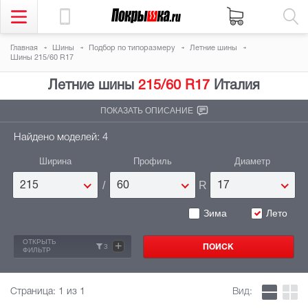
Главная
Шины
Подбор по типоразмеру
Летние шины
Шины 215/60 R17
Летние шины
215/60 R17
Италия
ПОКАЗАТЬ ОПИСАНИЕ
Найдено моделей: 4
Ширина
Профиль
Диаметр
/
R
215
60
17
Зима
Лето
ОТКРЫТЬ
+
3
ФИЛЬТР
Страница:
1
из 1
Вид: