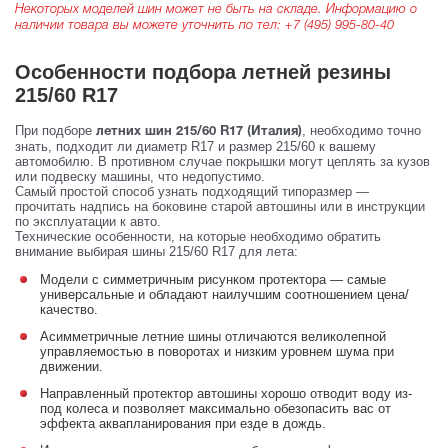
Некоторых моделей шин может не быть на складе. Информацию о
наличии товара вы можете уточнить по тел:
+7 (495) 995-80-40
Особенности подбора летней резины
215/60 R17
При подборе
, необходимо точно
летних шин 215/60 R17 (Италия)
знать, подходит ли диаметр R17 и размер 215/60 к вашему
автомобилю. В противном случае покрышки могут цеплять за кузов
или подвеску машины, что недопустимо.
Самый простой способ узнать подходящий типоразмер —
прочитать надпись на боковине старой автошины или в инструкции
по эксплуатации к авто.
Технические особенности, на которые необходимо обратить
внимание выбирая шины 215/60 R17 для лета:
Модели с симметричным рисунком протектора — самые
универсальные и обладают наилучшим соотношением цена/
качество.
Асимметричные летние шины отличаются великолепной
управляемостью в поворотах и низким уровнем шума при
движении.
Направленный протектор автошины хорошо отводит воду из-
под колеса и позволяет максимально обезопасить вас от
эффекта аквапланирования при езде в дождь.