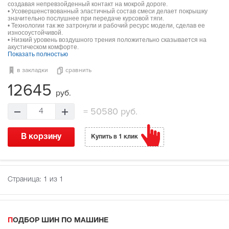
создавая непревзойденный контакт на мокрой дороге.
• Усовершенствованный эластичный состав смеси делает покрышку
значительно послушнее при передаче курсовой тяги.
• Технологии так же затронули и рабочий ресурс модели, сделав ее
износоустойчивой.
• Низкий уровень воздушного трения положительно сказывается на
акустическом комфорте.
Показать полностью
в закладки
сравнить
12645
руб.
=
50580 руб.
4
В корзину
Купить в 1 клик
Страница:
1
из 1
ПОДБОР ШИН ПО МАШИНЕ