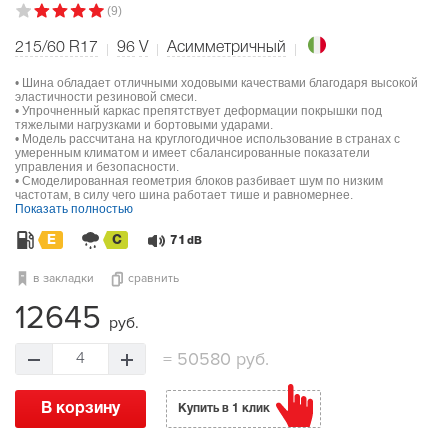
(9)
215/60 R17
96
V
Асимметричный
• Шина обладает отличными ходовыми качествами благодаря высокой
эластичности резиновой смеси.
• Упрочненный каркас препятствует деформации покрышки под
тяжелыми нагрузками и бортовыми ударами.
• Модель рассчитана на круглогодичное использование в странах с
умеренным климатом и имеет сбалансированные показатели
управления и безопасности.
• Смоделированная геометрия блоков разбивает шум по низким
частотам, в силу чего шина работает тише и равномернее.
Показать полностью
E
C
71
dB
в закладки
сравнить
12645
руб.
=
50580 руб.
4
В корзину
Купить в 1 клик