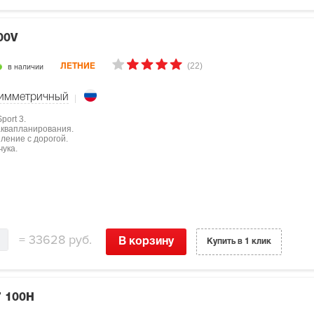
00V
(22)
в наличии
ЛЕТНИЕ
имметричный
port 3.
аквапланирования.
ление с дорогой.
чука.
=
33628 руб.
В корзину
Купить в 1 клик
7 100H