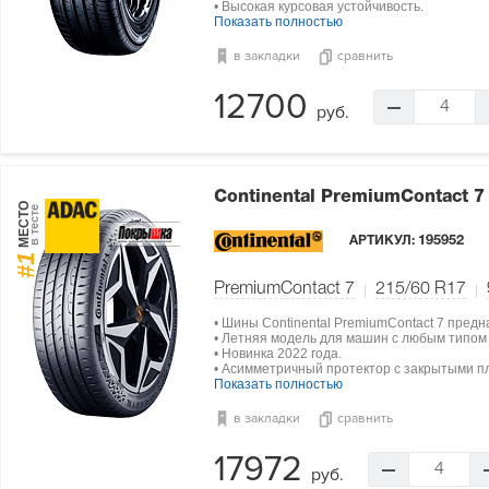
• Высокая курсовая устойчивость.
Показать полностью
в закладки
сравнить
12700
4
руб.
Continental PremiumContact 
МЕСТО
в тесте
АРТИКУЛ:
195952
#1
PremiumContact 7
215/60 R17
• Шины Continental PremiumContact 7 пред
• Летняя модель для машин с любым типом
• Новинка 2022 года.
• Асимметричный протектор с закрытыми п
Показать полностью
в закладки
сравнить
17972
4
руб.