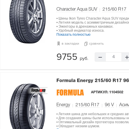
Character Aqua SUV
215/60 R17
• Шины Ikon Tyres Character Aqua SUV пре
• Летняя модель с асимметричным дизайно
• Эжекторы в дренажных канавках.
• Удобный индикатор износа.
Показать полностью
в закладки
сравнить
9755
4
руб.
Formula Energy
215/60 R17 9
АРТИКУЛ:
1104502
Energy
215/60 R17
96
V
Аси
• Летняя шина для небольших и средних а
• Для создания шины были использованы н
• Оптимальный дизайн протектора позволи
• Обладает низким шумом.