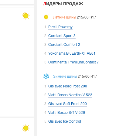
ЛИДЕРЫ ПРОДАЖ
Летние шины
215/60 R17
Pirelli Powergy
Cordiant Sport 3
Cordiant Comfort 2
Yokohama BluEarth-XT AE61
Continental PremiumContact 7
Зимние шины
215/60 R17
Gislaved NordFrost 200
Viatti Bosco Nordico V-523
Gislaved Soft Frost 200
Viatti Bosco S/T V-526
Gislaved Ice Control