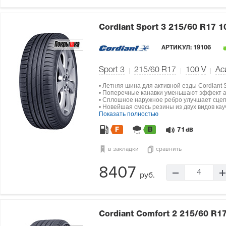
Cordiant Sport 3
215/60 R17 1
АРТИКУЛ:
19106
Sport 3
215/60 R17
100
V
Ас
• Летняя шина для активной езды Cordiant S
• Поперечные канавки уменьшают эффект 
• Сплошное наружное ребро улучшает сцеп
• Новейшая смесь резины из двух видов кау
Показать полностью
F
B
71
dB
в закладки
сравнить
8407
4
руб.
Cordiant Comfort 2
215/60 R1