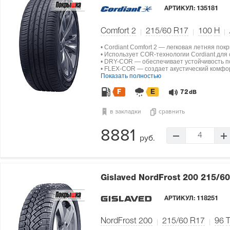
АРТИКУЛ:
135181
Comfort 2
215/60 R17
100
H
• Cordiant Comfort 2 — легковая летняя по
• Использует COR-технологии Cordiant для
• DRY-COR — обеспечивает устойчивость по
• FLEX-COR — создает акустический комфо
Показать полностью
F
E
72
dB
в закладки
сравнить
8881
4
руб.
Gislaved NordFrost 200
215/60
АРТИКУЛ:
118251
NordFrost 200
215/60 R17
96