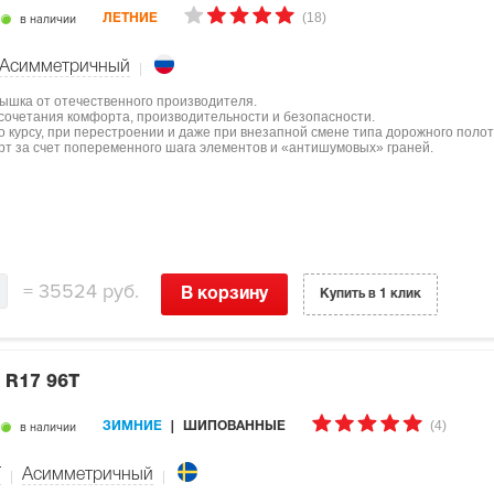
(18)
в наличии
ЛЕТНИЕ
Асимметричный
крышка от отечественного производителя.
 сочетания комфорта, производительности и безопасности.
 курсу, при перестроении и даже при внезапной смене типа дорожного полот
рт за счет попеременного шага элементов и «антишумовых» граней.
=
35524 руб.
В корзину
Купить в 1 клик
 R17 96T
(4)
в наличии
ЗИМНИЕ
ШИПОВАННЫЕ
T
Асимметричный