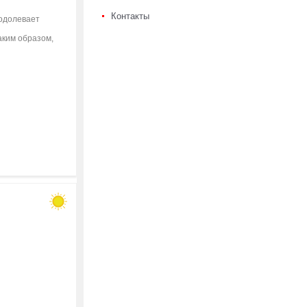
Контакты
еодолевает
аким образом,