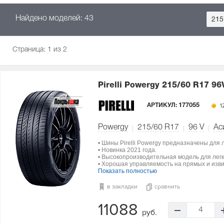
Найдено моделей: 43
215
Страница:
1
из 2
Pirelli Powergy
215/60 R17 96
АРТИКУЛ:
177055
12
Powergy
215/60 R17
96
V
Ас
• Шины Pirelli Powergy предназначены для 
• Новинка 2021 года.
• Высокопроизводительная модель для лег
• Хорошая управляемость на прямых и изви
Показать полностью
в закладки
сравнить
11088
4
руб.