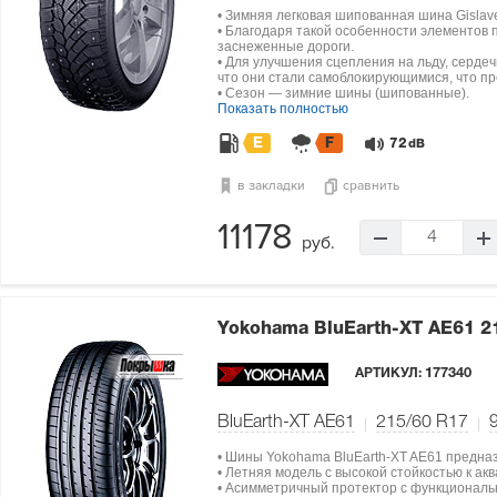
• Зимняя легковая шипованная шина Gislave
• Благодаря такой особенности элементов 
заснеженные дороги.
• Для улучшения сцепления на льду, серде
что они стали самоблокирующимися, что п
• Сезон — зимние шины (шипованные).
Показать полностью
E
F
72
dB
в закладки
сравнить
11178
4
руб.
Yokohama BluEarth-XT AE61
2
АРТИКУЛ:
177340
BluEarth-XT AE61
215/60 R17
• Шины Yokohama BluEarth-XT AE61 предна
• Летняя модель с высокой стойкостью к а
• Асимметричный протектор с функциональ