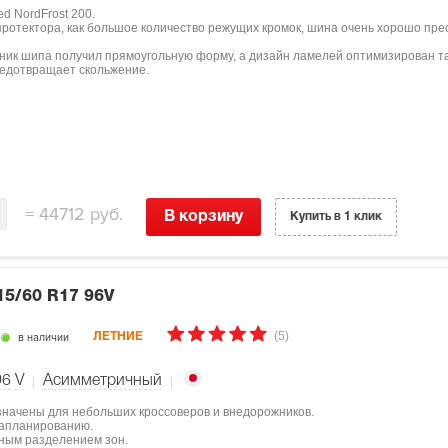
d NordFrost 200.
протектора, как большое количество режущих кромок, шина очень хорошо пр
чник шипа получил прямоугольную форму, а дизайн ламелей оптимизирован т
редотвращает скольжение.
=
44712 руб.
В корзину
Купить в 1 клик
15/60 R17 96V
(5)
в наличии
ЛЕТНИЕ
96
V
Асимметричный
значены для небольших кроссоверов и внедорожников.
квапланированию.
ным разделением зон.