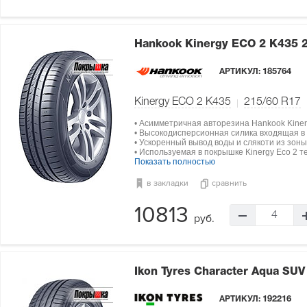
Hankook Kinergy ECO 2 K435
АРТИКУЛ:
185764
Kinergy ECO 2 K435
215/60 R17
• Асимметричная авторезина Hankook Kinerg
• Высокодисперсионная силика входящая в
• Ускоренный вывод воды и слякоти из зон
• Используемая в покрышке Kinergy Eco 2 
Показать полностью
в закладки
сравнить
10813
4
руб.
Ikon Tyres Character Aqua SU
АРТИКУЛ:
192216