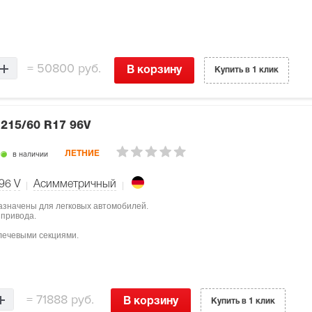
=
50800 руб.
В корзину
Купить в 1 клик
7
215/60 R17 96V
в наличии
ЛЕТНИЕ
96
V
Асимметричный
назначены для легковых автомобилей.
 привода.
лечевыми секциями.
=
71888 руб.
В корзину
Купить в 1 клик