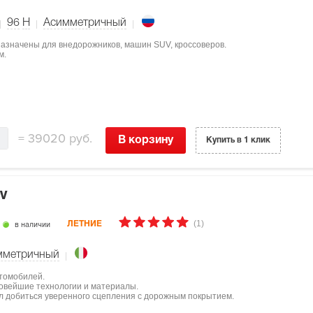
96
H
Асимметричный
дназначены для внедорожников, машин SUV, кроссоверов.
м.
=
39020 руб.
В корзину
Купить в 1 клик
6V
(1)
в наличии
ЛЕТНИЕ
мметричный
втомобилей.
овейшие технологии и материалы.
л добиться уверенного сцепления с дорожным покрытием.