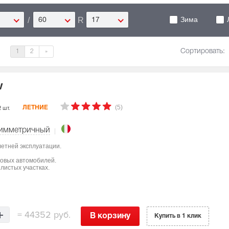
Зима
/
R
60
17
Сортировать:
1
2
»
V
(5)
 шт.
ЛЕТНИЕ
имметричный
летней эксплуатации.
ковых автомобилей.
листых участках.
=
44352 руб.
В корзину
Купить в 1 клик