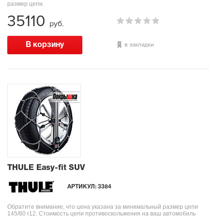
размер цепи.
35110
руб.
в закладки
THULE Easy-fit SUV
АРТИКУЛ:
3384
Обратите внимание, что цена указана за минимальный размер цепи
145/80 r12. Стоимость цепи противоскольжения на ваш автомобиль