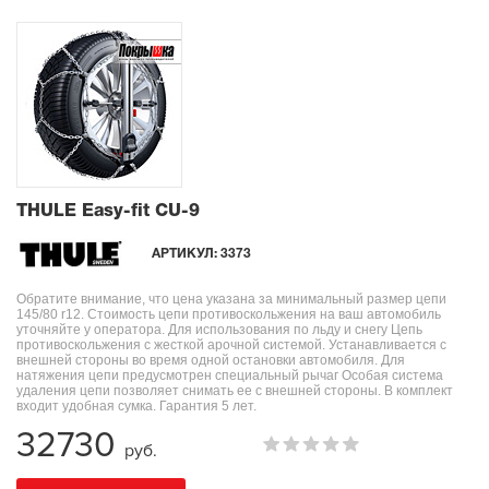
THULE Easy-fit CU-9
АРТИКУЛ:
3373
Обратите внимание, что цена указана за минимальный размер цепи
145/80 r12. Стоимость цепи противоскольжения на ваш автомобиль
уточняйте у оператора. Для использования по льду и снегу Цепь
противоскольжения с жесткой арочной системой. Устанавливается с
внешней стороны во время одной остановки автомобиля. Для
натяжения цепи предусмотрен специальный рычаг Особая система
удаления цепи позволяет снимать ее с внешней стороны. В комплект
входит удобная сумка. Гарантия 5 лет.
32730
руб.