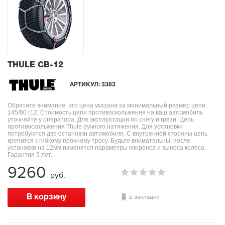
THULE CB-12
АРТИКУЛ:
3383
Обратите внимание, что цена указана за минимальный размер цепи
145/80 r12. Стоимость цепи противоскольжения на ваш автомобиль
уточняйте у оператора. Для эксплуатации по снегу и грязи. Цепь
противоскольжения Thule ручного натяжения. Для установки
потребуются две остановки автомобиля. С внутренней стороны цепь
крепится к гибкому прочному тросу. Будьте внимательны: после
установки на 12мм изменятся параметры клиренса и выноса колеса.
Гарантия 5 лет.
9260
руб.
в закладки