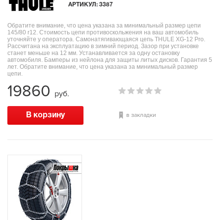
АРТИКУЛ:
3387
Обратите внимание, что цена указана за минимальный размер цепи
145/80 r12. Стоимость цепи противоскольжения на ваш автомобиль
уточняйте у оператора. Самонатягивающаяся цепь THULE XG-12 Pro.
Рассчитана на эксплуатацию в зимний период. Зазор при установке
станет меньше на 12 мм. Устанавливается за одну остановку
автомобиля. Бамперы из нейлона для защиты литых дисков. Гарантия 5
лет. Обратите внимание, что цена указана за минимальный размер
цепи.
19860
руб.
в закладки