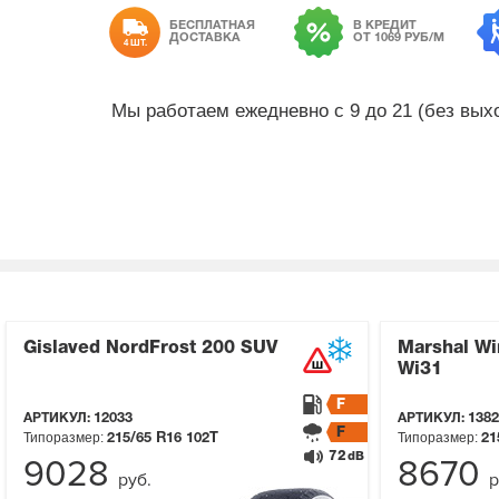
БЕСПЛАТНАЯ
В КРЕДИТ
ДОСТАВКА
ОТ 1069 РУБ/М
4 ШТ.
Мы работаем ежедневно с 9 до 21 (без вы
Gislaved NordFrost 200 SUV
Marshal Win
Wi31
F
АРТИКУЛ:
12033
АРТИКУЛ:
1382
F
Типоразмер:
Типоразмер:
215/65 R16
102T
21
72
dB
9028
8670
руб.
р