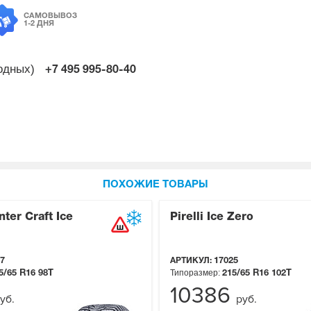
САМОВЫВОЗ
1-2 ДНЯ
ходных)
+7 495
995-80-40
ПОХОЖИЕ ТОВАРЫ
ter Craft Ice
Pirelli Ice Zero
7
АРТИКУЛ:
17025
Типоразмер:
5/65 R16
98T
215/65 R16
102T
10386
уб.
руб.