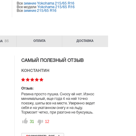
Все
зимние Yokohama 215/65 R16
Все модели
Yokohama 215/65 R16
Все
зимние 215/65 R16
86
ОПЛАТА
ДОСТАВКА
ВА
САМЫЙ ПОЛЕЗНЫЙ ОТЗЫВ
КОНСТАНТИН
Отзыв:
Резина просто пушка. Сносу ей нет. Износ
минимальный, еще года 4 на ней точно
поезжу, шипы все на месте. Уверенно ведет
себя и на укатанном снегу и на льду.
Тормозит четко, при разгоне не буксуешь.
31
12