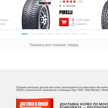
(29)
в наличии
акладки
в закладки
внить
сравнить
Показать все похожие товары
Продажа автошин, дисков или колес производится за наличный и безналич
Оплату также можно произвести с помощью карт VISA, VISA-Electron, Maste
ДОСТАВКА КОЛЕС ПО МОС
КОМПЛЕКТА — БЕСПЛАТНО