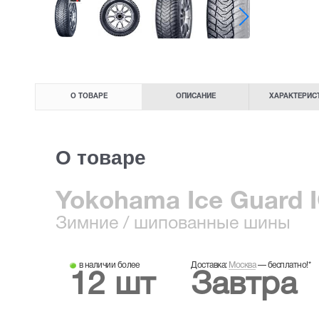
О ТОВАРЕ
ОПИСАНИЕ
ХАРАКТЕРИС
О товаре
Yokohama Ice Guard I
Зимние
/ шипованные шины
в наличии более
Доставка:
Москва
—
бесплатно!
*
12 шт
Завтра