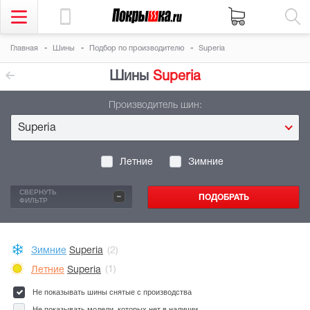
Главная
Шины
Подбор по производителю
Superia
Шины
Superia
Производитель шин:
Superia
Летние
Зимние
-
СВЕРНУТЬ
ФИЛЬТР
Зимние
Superia
(2)
Летние
Superia
(1)
Не показывать шины снятые с производства
Не показывать модели, которых нет в наличии