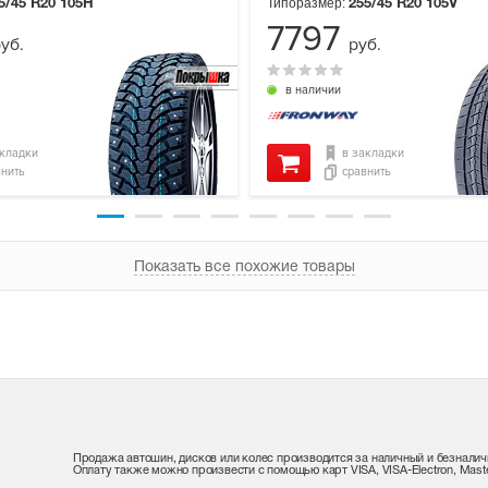
Типоразмер:
5/45 R20
105H
255/45 R20
105V
7797
уб.
руб.
в наличии
акладки
в закладки
внить
сравнить
Показать все похожие товары
Продажа автошин, дисков или колес производится за наличный и безналич
Оплату также можно произвести с помощью карт VISA, VISA-Electron, Maste