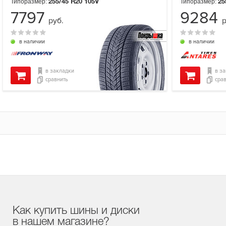
Типоразмер:
Типоразмер:
255/45 R20
105V
25
7797
9284
руб.
р
в наличии
в наличии
в закладки
в з
сравнить
сра
Как купить шины и диски
в нашем магазине?