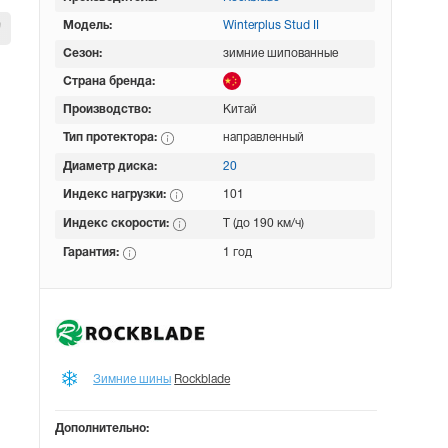
Модель:
Winterplus Stud II
Сезон:
зимние шипованные
Страна бренда:
Производство:
Китай
Тип протектора:
направленный
Диаметр диска:
20
Индекс нагрузки:
101
Индекс скорости:
T (до 190 км/ч)
Гарантия:
1 год
Зимние шины
Rockblade
Дополнительно: