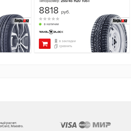
Типоразмер:
255/45 R20
105T
8818
руб.
в наличии
в закладки
сравнить
ный расчет.
rCard, Maestro.