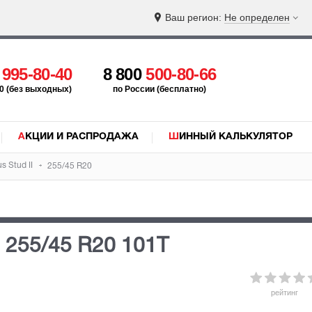
Ваш регион:
Не определен
5
995-80-40
8 800
500-80-66
:00 (без выходных)
по России (бесплатно)
АКЦИИ И РАСПРОДАЖА
ШИННЫЙ КАЛЬКУЛЯТОР
s Stud II
255/45 R20
I
255/45 R20 101T
рейтинг