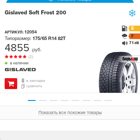
Gislaved Soft Frost 200
E
12054
АРТИКУЛ:
F
Типоразмер:
175/65 R14
82T
71
4855
dB
руб.
(2)
в наличии
в закладки
сравнить
Показать все похожие товары