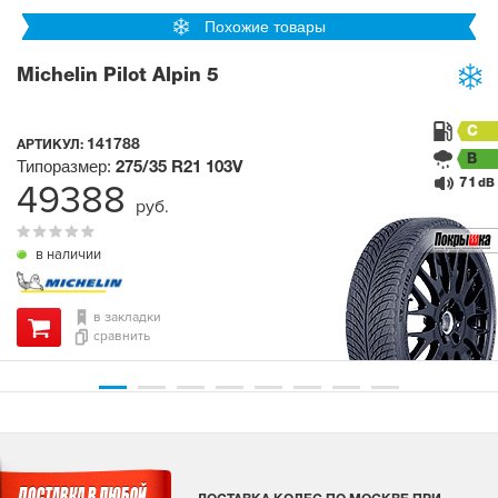
Похожие товары
Michelin Pilot Alpin 5
C
141788
АРТИКУЛ:
B
Типоразмер:
275/35 R21
103V
71
49388
dB
руб.
в наличии
в закладки
сравнить