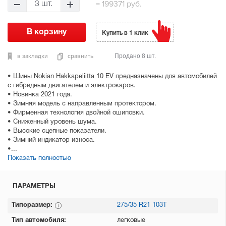
=
199371 руб.
3 шт.
Купить в 1 клик
в закладки
сравнить
Продано 8 шт.
• Шины Nokian Hakkapeliitta 10 EV предназначены для автомобилей
с гибридным двигателем и электрокаров.
• Новинка 2021 года.
• Зимняя модель с направленным протектором.
• Фирменная технология двойной ошиповки.
• Сниженный уровень шума.
• Высокие сцепные показатели.
• Зимний индикатор износа.
•...
Показать полностью
ПАРАМЕТРЫ
Типоразмер:
275/35 R21 103T
Тип автомобиля:
легковые