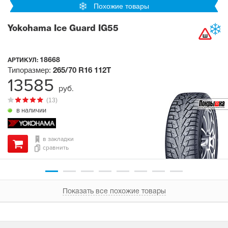
Похожие товары
Yokohama Ice Guard IG55
18668
АРТИКУЛ:
Типоразмер:
265/70 R16
112T
13585
руб.
(13)
в наличии
в закладки
сравнить
Показать все похожие товары