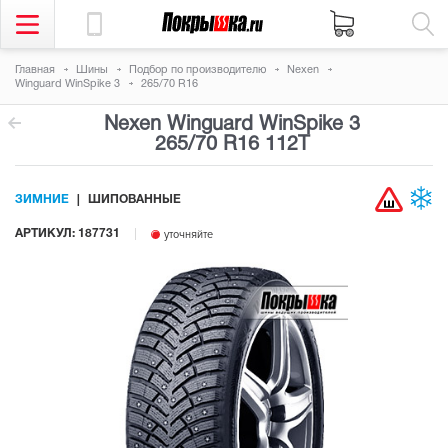
Главная
Шины
Подбор по производителю
Nexen
Winguard WinSpike 3
265/70 R16
Nexen Winguard WinSpike 3
265/70 R16 112T
ЗИМНИЕ
ШИПОВАННЫЕ
АРТИКУЛ: 187731
уточняйте