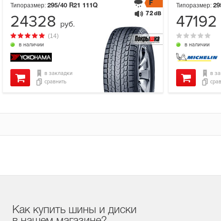
F
Типоразмер:
Типоразмер:
295/40 R21
111Q
29
72
dB
24328
47192
руб.
(14)
в наличии
в наличии
в закладки
в з
сравнить
сра
Как купить шины и диски