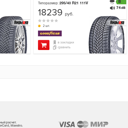
B
Типоразмер:
295/40 R21
111V
74
dB
18239
руб.
2 шт.
в закладки
сравнить
ный расчет.
rCard, Maestro.