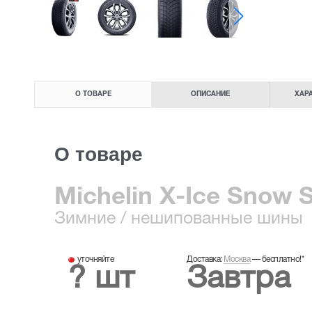
О ТОВАРЕ
ОПИСАНИЕ
ХАР
О товаре
Michelin X-Ice Snow 
Зимние
/ нешипованные шины
уточняйте
Доставка:
Москва
—
бесплатно!
*
? шт
Завтра