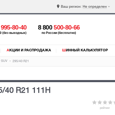
Ваш регион:
Не определен
5
995-80-40
8 800
500-80-66
:00 (без выходных)
по России (бесплатно)
АКЦИИ И РАСПРОДАЖА
ШИННЫЙ КАЛЬКУЛЯТОР
w SUV
295/40 R21
5/40 R21 111H
рейтинг