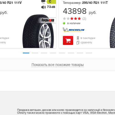
C
Типоразмер:
5/40 R21
111V
295/40 R21
111T
73
dB
43898
руб.
руб.
(2)
в наличии
акладки
в закладки
внить
сравнить
Показать все похожие товары
Продажа автошин, дисков или колес производится за наличный и безналич
Оплату также можно произвести с помощью карт VISA, VISA-Electron, Maste