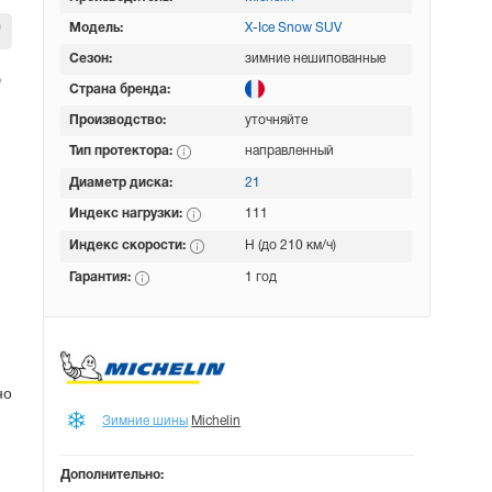
Модель:
X-Ice Snow SUV
Сезон:
зимние нешипованные
е
Страна бренда:
Производство:
уточняйте
Тип протектора:
направленный
Диаметр диска:
21
Индекс нагрузки:
111
Индекс скорости:
H (до 210 км/ч)
Гарантия:
1 год
но
Зимние шины
Michelin
Дополнительно: