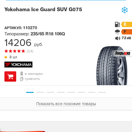
Yokohama Ice Guard SUV G075
E
110270
АРТИКУЛ:
F
Типоразмер:
235/65 R18
106Q
72
14206
dB
руб.
(14)
8 шт.
в закладки
сравнить
Показать все похожие товары