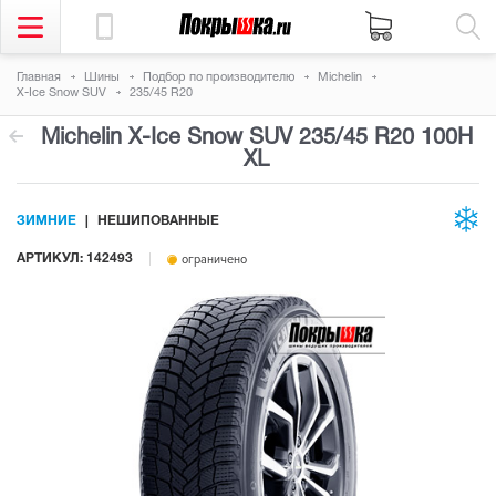
Главная
Шины
Подбор по производителю
Michelin
X-Ice Snow SUV
235/45 R20
Michelin X-Ice Snow SUV
235/45 R20 100H
XL
ЗИМНИЕ
НЕШИПОВАННЫЕ
АРТИКУЛ: 142493
ограничено