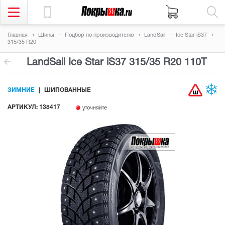
Главная
Шины
Подбор по производителю
LandSail
Ice Star iS37
315/35 R20
LandSail Ice Star iS37
315/35 R20 110T
ЗИМНИЕ
ШИПОВАННЫЕ
АРТИКУЛ: 138417
уточняйте