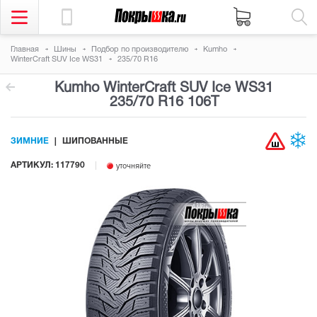
Главная
Шины
Подбор по производителю
Kumho
WinterCraft SUV Ice WS31
235/70 R16
Kumho WinterCraft SUV Ice WS31
235/70 R16 106T
ЗИМНИЕ
ШИПОВАННЫЕ
АРТИКУЛ: 117790
уточняйте