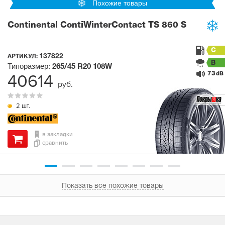
Похожие товары
Continental ContiWinterContact TS 860 S
C
137822
АРТИКУЛ:
B
Типоразмер:
265/45 R20
108W
73
40614
dB
руб.
2 шт.
в закладки
сравнить
Показать все похожие товары