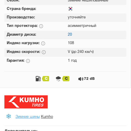
Сезон:
зимние нешипованные
Страна бренда:
Производство:
уточняйте
Тип протектора:
асимметричный
Диаметр диска:
20
Индекс нагрузки:
108
Индекс скорости:
V (до 240 км/ч)
Гарантия:
1 год
C
C
72 dB
Зимние шины
Kumho