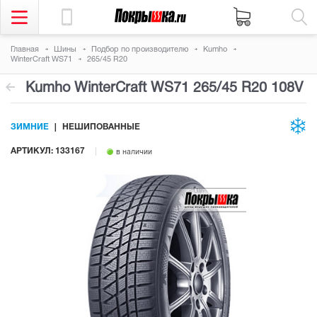
Главная
Шины
Подбор по производителю
Kumho
WinterCraft WS71
265/45 R20
Kumho WinterCraft WS71
265/45 R20 108V
ЗИМНИЕ
НЕШИПОВАННЫЕ
АРТИКУЛ: 133167
в наличии