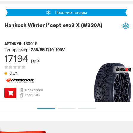
Похожие товары
Hankook Winter i*cept evo3 X (W330A)
180015
АРТИКУЛ:
Типоразмер:
235/65 R19
109V
17194
руб.
3 шт.
в закладки
сравнить