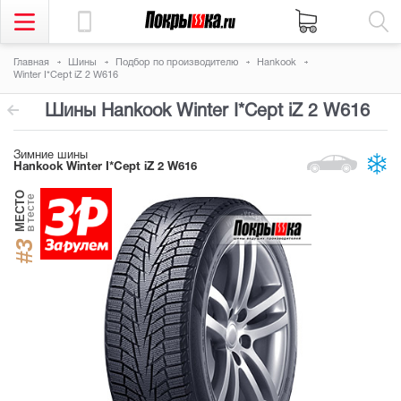
Главная
Шины
Подбор по производителю
Hankook
Winter I*Cept iZ 2 W616
Шины Hankook Winter I*Cept iZ 2 W616
Зимние шины
Hankook Winter I*Cept iZ 2 W616
МЕСТО
в тесте
#3