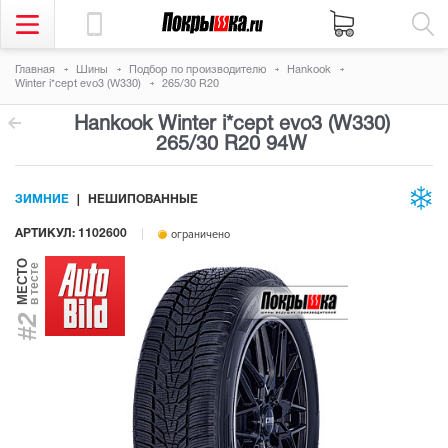
Главная
Шины
Подбор по производителю
Hankook
Winter i*cept evo3 (W330)
265/30 R20
Hankook Winter i*cept evo3 (W330)
265/30 R20 94W
ЗИМНИЕ
НЕШИПОВАННЫЕ
АРТИКУЛ: 1102600
ограничено
МЕСТО
в тесте
#2