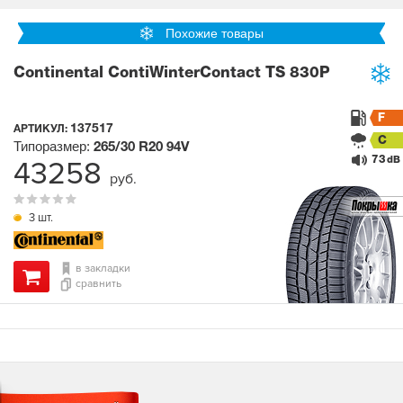
Похожие товары
Continental ContiWinterContact TS 830P
F
137517
АРТИКУЛ:
C
Типоразмер:
265/30 R20
94V
73
43258
dB
руб.
3 шт.
в закладки
сравнить