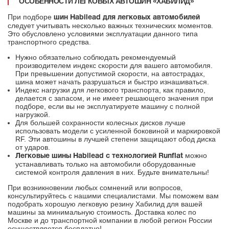
ОСОБЕННОСТИ ЛЕГКОВЫХ АВТОШИН «ХАБИЛИД»
При подборе
шин Habilead для легковых автомобилей
следует учитывать несколько важных технических моментов.
Это обусловлено условиями эксплуатации данного типа
транспортного средства.
Нужно обязательно соблюдать рекомендуемый
производителем индекс скорости для вашего автомобиля.
При превышении допустимой скорости, на автострадах,
шина может начать разрушаться и быстро изнашиваться.
Индекс нагрузки для легкового транспорта, как правило,
делается с запасом, и не имеет решающего значения при
подборе, если вы не эксплуатируете машину с полной
нагрузкой.
Для большей сохранности колесных дисков лучше
использовать модели с усиленной боковиной и маркировкой
RF. Эти автошины в лучшей степени защищают обод диска
от ударов.
можно
Легковые шины Habilead с технологией Runflat
устанавливать только на автомобили оборудованные
системой контроля давления в них. Будьте внимательны!
При возникновении любых сомнений или вопросов,
консультируйтесь с нашими специалистами. Мы поможем вам
подобрать хорошую легковую резину Хабилид для вашей
машины за минимальную стоимость. Доставка колес по
Москве и до транспортной компании в любой регион России
осуществляется бесплатно!