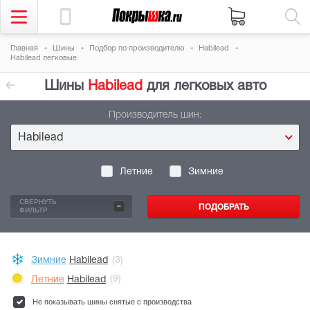
Главная
Шины
Подбор по производителю
Habilead
Habilead легковые
Шины
Habilead
для легковых авто
Производитель шин:
Habilead
Летние
Зимние
-
СВЕРНУТЬ
ФИЛЬТР
Зимние
Habilead
(3)
Летние
Habilead
(9)
Не показывать шины снятые с производства