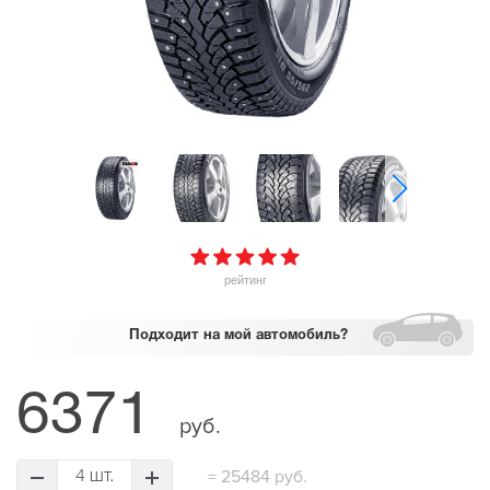
рейтинг
Подходит
на мой автомобиль?
6371
руб.
=
25484 руб.
4 шт.