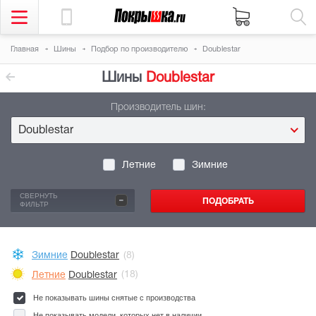
Главная
Шины
Подбор по производителю
Doublestar
Шины
Doublestar
Производитель шин:
Doublestar
Летние
Зимние
-
СВЕРНУТЬ
ФИЛЬТР
Зимние
Doublestar
(8)
Летние
Doublestar
(18)
Не показывать шины снятые с производства
Не показывать модели, которых нет в наличии