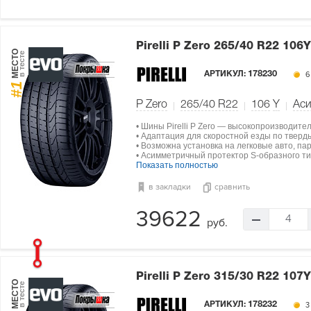
Pirelli P Zero
265/40 R22 106Y
МЕСТО
в тесте
АРТИКУЛ:
178230
6
#1
P Zero
265/40 R22
106
Y
Ас
• Шины Pirelli P Zero — высокопроизводите
• Адаптация для скоростной езды по тверд
• Возможна установка на легковые авто, па
• Асимметричный протектор S-образного ти
Показать полностью
в закладки
сравнить
39622
4
руб.
Pirelli P Zero
315/30 R22 107Y
МЕСТО
в тесте
АРТИКУЛ:
178232
3