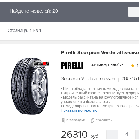
Найдено моделей: 20
-
Страница:
1
из 1
Pirelli Scorpion Verde all seas
АРТИКУЛ:
195971
4
Scorpion Verde all season
285/45
• Шина обладает отличными ходовыми каче
• Упрочненный каркас препятствует дефор
• Модель рассчитана на круглогодичное ис
управления и безопасности.
• Смоделированная геометрия блоков разби
Показать полностью
в закладки
сравнить
26310
4
руб.