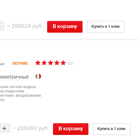
=
288524 руб.
В корзину
Купить в 1 клик
(1)
 шт.
ЛЕТНИЕ
имметричный
льная летняя модель.
ым покрытиям.
ркетники, внедорожники.
па.
=
209360 руб.
В корзину
Купить в 1 клик