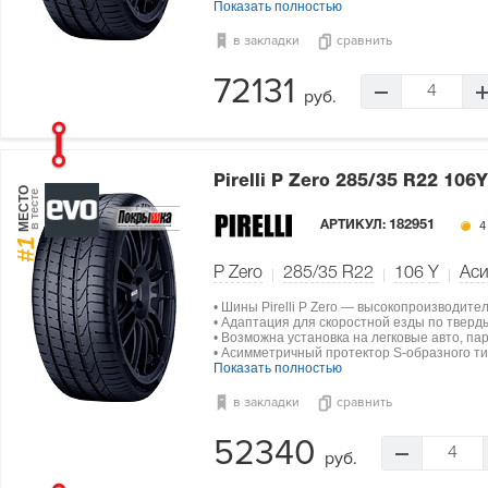
Показать полностью
в закладки
сравнить
72131
4
руб.
Pirelli P Zero
285/35 R22 106Y
МЕСТО
в тесте
АРТИКУЛ:
182951
4
#1
P Zero
285/35 R22
106
Y
Ас
• Шины Pirelli P Zero — высокопроизводите
• Адаптация для скоростной езды по тверд
• Возможна установка на легковые авто, па
• Асимметричный протектор S-образного ти
Показать полностью
в закладки
сравнить
52340
4
руб.