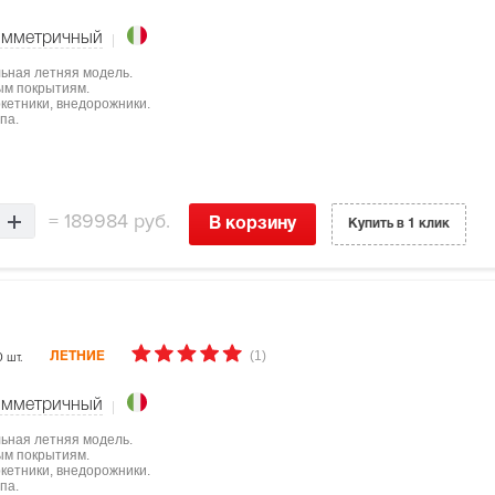
имметричный
льная летняя модель.
ым покрытиям.
ркетники, внедорожники.
па.
=
189984 руб.
В корзину
Купить в 1 клик
(1)
0 шт.
ЛЕТНИЕ
имметричный
льная летняя модель.
ым покрытиям.
ркетники, внедорожники.
па.