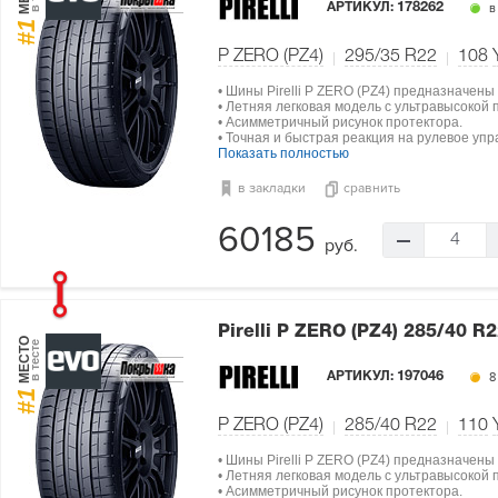
АРТИКУЛ:
178262
в
#1
P ZERO (PZ4)
295/35 R22
108
• Шины Pirelli P ZERO (PZ4) предназначены
• Летняя легковая модель с ультравысокой
• Асимметричный рисунок протектора.
• Точная и быстрая реакция на рулевое упр
Показать полностью
в закладки
сравнить
60185
4
руб.
Pirelli P ZERO (PZ4)
285/40 R2
МЕСТО
в тесте
АРТИКУЛ:
197046
8
#1
P ZERO (PZ4)
285/40 R22
110
• Шины Pirelli P ZERO (PZ4) предназначены
• Летняя легковая модель с ультравысокой
• Асимметричный рисунок протектора.