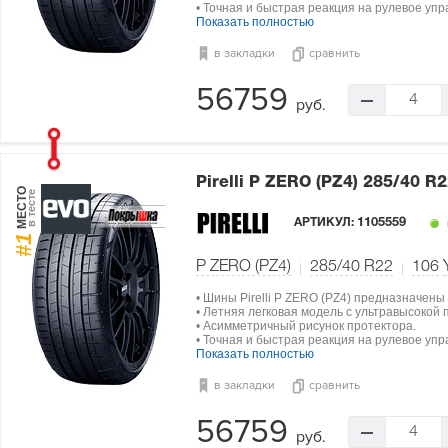
• Точная и быстрая реакция на рулевое упр
Показать полностью
в закладки
сравнить
56759
4
руб.
Pirelli P ZERO (PZ4)
285/40 R2
МЕСТО
в тесте
АРТИКУЛ:
1105559
#1
P ZERO (PZ4)
285/40 R22
106
• Шины Pirelli P ZERO (PZ4) предназначены
• Летняя легковая модель с ультравысокой
• Асимметричный рисунок протектора.
• Точная и быстрая реакция на рулевое упр
Показать полностью
в закладки
сравнить
56759
4
руб.