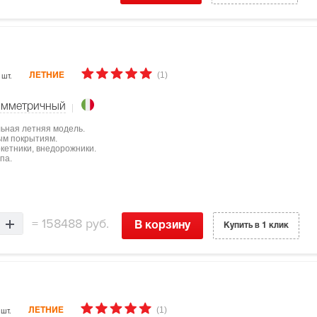
(1)
 шт.
ЛЕТНИЕ
имметричный
льная летняя модель.
ым покрытиям.
ркетники, внедорожники.
па.
=
158488 руб.
В корзину
Купить в 1 клик
(1)
 шт.
ЛЕТНИЕ