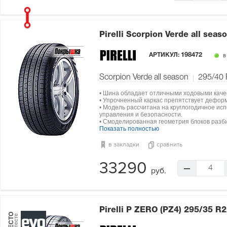
Pirelli Scorpion Verde all seas
АРТИКУЛ:
198472
в
Scorpion Verde all season
295/40
• Шина обладает отличными ходовыми каче
• Упрочненный каркас препятствует дефор
• Модель рассчитана на круглогодичное ис
управления и безопасности.
• Смоделированная геометрия блоков разби
Показать полностью
в закладки
сравнить
33290
4
руб.
Pirelli P ZERO (PZ4)
295/35 R2
МЕСТО
в тесте