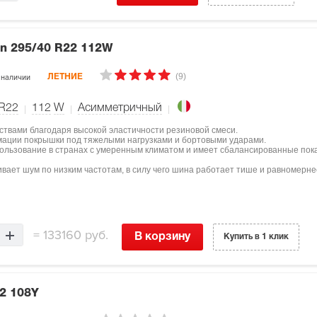
on
295/40 R22 112W
(9)
 наличии
ЛЕТНИЕ
 R22
112
W
Асимметричный
ствами благодаря высокой эластичности резиновой смеси.
мации покрышки под тяжелыми нагрузками и бортовыми ударами.
пользование в странах с умеренным климатом и имеет сбалансированные пок
вает шум по низким частотам, в силу чего шина работает тише и равномерне
=
133160 руб.
В корзину
Купить в 1 клик
2 108Y