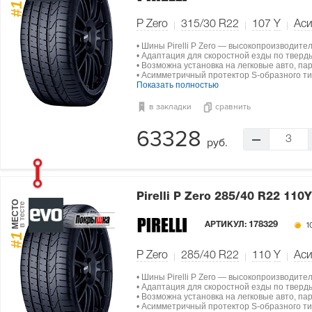
#1
P Zero
315/30 R22
107
Y
Ас
• Шины Pirelli P Zero — высокопроизводите
• Адаптация для скоростной езды по тверд
• Возможна установка на легковые авто, па
• Асимметричный протектор S-образного ти
Показать полностью
в закладки
сравнить
63328
3
руб.
Pirelli P Zero
285/40 R22 110Y
МЕСТО
в тесте
АРТИКУЛ:
178329
1
#1
P Zero
285/40 R22
110
Y
Ас
• Шины Pirelli P Zero — высокопроизводите
• Адаптация для скоростной езды по тверд
• Возможна установка на легковые авто, па
• Асимметричный протектор S-образного ти