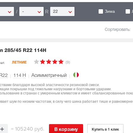
Зима
/
R
-
22
Сортировать:
on
285/45 R22 114H
(9)
 шт.
ЛЕТНИЕ
 R22
114
H
Асимметричный
ствами благодаря высокой эластичности резиновой смеси.
мации покрышки под тяжелыми нагрузками и бортовыми ударами.
пользование в странах с умеренным климатом и имеет сбалансированные пок
вает шум по низким частотам, в силу чего шина работает тише и равномерне
=
105240 руб.
В корзину
Купить в 1 клик