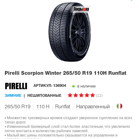
Pirelli Scorpion Winter
265/50 R19 110H Runflat
в наличии
АРТИКУЛ:
136904
(12)
ЗИМНИЕ
НЕШИПОВАННЫЕ
265/50 R19
110
H
Runflat
Направленный
• Множество трехмерных кромок создают уверенное сцепление на всех
типах дорог.
• Измененный брекерный слой стал более эластичным, что увеличило
пятно контакта и количество рабочих ламелей.
• Малый вес шины положительно сказывается на управлении и