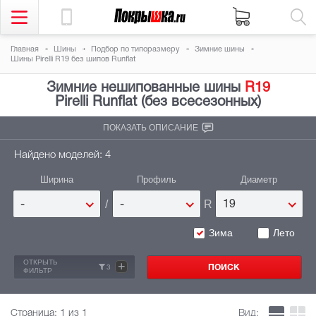
Главная
Шины
Подбор по типоразмеру
Зимние шины
Шины Pirelli R19 без шипов Runflat
Зимние нешипованные шины
R19
Pirelli Runflat (без всесезонных)
ПОКАЗАТЬ ОПИСАНИЕ
Найдено моделей: 4
Ширина
Профиль
Диаметр
/
R
-
-
19
Зима
Лето
ОТКРЫТЬ
+
3
ФИЛЬТР
Страница:
1
из 1
Вид: