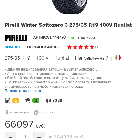
Pirelli Winter Sottozero 3
275/35 R19 100V Runflat
в наличии
АРТИКУЛ:
114778
(11)
ЗИМНИЕ
НЕШИПОВАННЫЕ
275/35 R19
100
V
Runflat
Направленный
• Зимняя нешипованная автошина Winter Sottozero 3.
• Идеальное сопротивление аквапланирования.
• Двойной ряд блоков повышает устойчивость на дороге.
• Оригинальный проектор Pirelli Winter Sottozero 3 повышает
управляемость при любых капризах погоды.
Показать полностью
E
B
73
dB
в закладки
сравнить
66097
руб.
=
264388 руб.
4