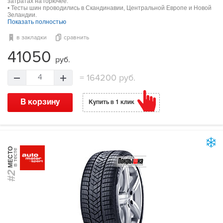
затратах на горючее.
• Тесты шин проводились в Скандинавии, Центральной Европе и Новой
Зеландии.
Показать полностью
в закладки
сравнить
41050
руб.
=
164200 руб.
4
В корзину
Купить в 1 клик
МЕСТО
в тесте
#2