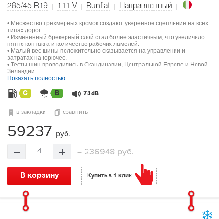
285/45 R19
111
V
Runflat
Направленный
• Множество трехмерных кромок создают уверенное сцепление на всех
типах дорог.
• Измененный брекерный слой стал более эластичным, что увеличило
пятно контакта и количество рабочих ламелей.
• Малый вес шины положительно сказывается на управлении и
затратах на горючее.
• Тесты шин проводились в Скандинавии, Центральной Европе и Новой
Зеландии.
Показать полностью
C
B
73
dB
в закладки
сравнить
59237
руб.
=
236948 руб.
4
В корзину
Купить в 1 клик