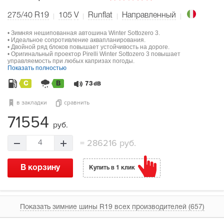
275/40 R19
105
V
Runflat
Направленный
• Зимняя нешипованная автошина Winter Sottozero 3.
• Идеальное сопротивление аквапланирования.
• Двойной ряд блоков повышает устойчивость на дороге.
• Оригинальный проектор Pirelli Winter Sottozero 3 повышает
управляемость при любых капризах погоды.
Показать полностью
C
B
73
dB
в закладки
сравнить
71554
руб.
=
286216 руб.
4
В корзину
Купить в 1 клик
Показать зимние шины R19 всех производителей (657)