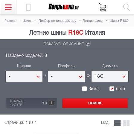
Главная
Шины
Подбор по типоразмеру
Летние шины
Шины R18C
Летние шины
R18C
Италия
ПОКАЗАТЬ ОПИСАНИЕ
Найдено моделей: 3
Ширина
Профиль
Диаметр
/
R
-
-
18C
Зима
Лето
ОТКРЫТЬ
+
3
ФИЛЬТР
Страница:
1
из 1
Вид: