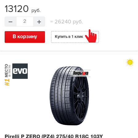
13120
руб.
=
26240 руб.
2
В корзину
Купить в 1 клик
МЕСТО
в тесте
#1
Pirelli P ZERO (PZ4)
275/40 R18C 103Y