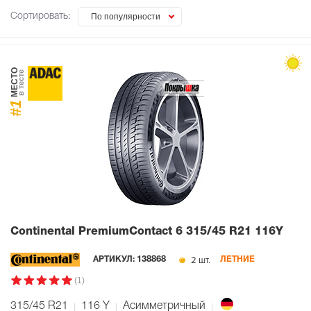
Сортировать:
По популярности
МЕСТО
в тесте
#1
Continental PremiumContact 6
315/45 R21 116Y
2 шт.
АРТИКУЛ:
138868
ЛЕТНИЕ
(1)
315/45 R21
116
Y
Асимметричный