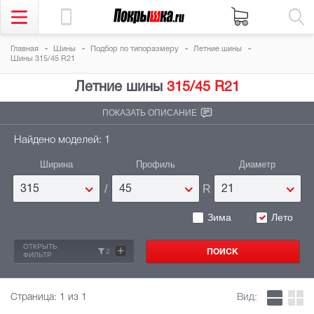
Главная
Шины
Подбор по типоразмеру
Летние шины
Шины 315/45 R21
Летние шины
315/45 R21
ПОКАЗАТЬ ОПИСАНИЕ
Найдено моделей: 1
Ширина
Профиль
Диаметр
/
R
315
45
21
Зима
Лето
ОТКРЫТЬ
+
2
ФИЛЬТР
Страница:
1
из 1
Вид: