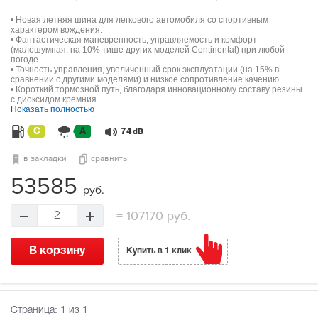
• Новая летняя шина для легкового автомобиля со спортивным
характером вождения.
• Фантастическая маневренность, управляемость и комфорт
(малошумная, на 10% тише других моделей Continental) при любой
погоде.
• Точность управления, увеличенный срок эксплуатации (на 15% в
сравнении с другими моделями) и низкое сопротивление качению.
• Короткий тормозной путь, благодаря инновационному составу резины
с диоксидом кремния.
Показать полностью
C
A
74
dB
в закладки
сравнить
53585
руб.
=
107170 руб.
2
В корзину
Купить в 1 клик
Страница:
1
из 1