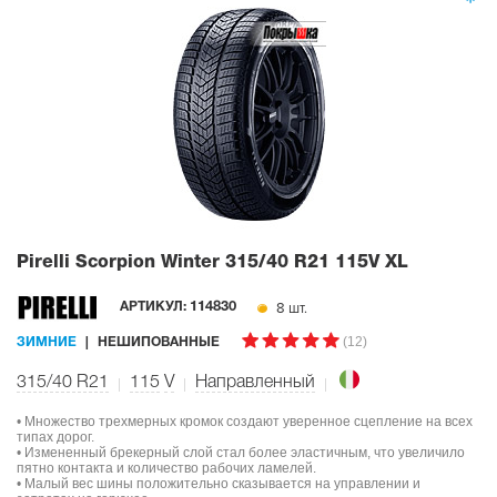
Pirelli Scorpion Winter
315/40 R21 115V XL
8 шт.
АРТИКУЛ:
114830
(12)
ЗИМНИЕ
НЕШИПОВАННЫЕ
315/40 R21
115
V
Направленный
• Множество трехмерных кромок создают уверенное сцепление на всех
типах дорог.
• Измененный брекерный слой стал более эластичным, что увеличило
пятно контакта и количество рабочих ламелей.
• Малый вес шины положительно сказывается на управлении и