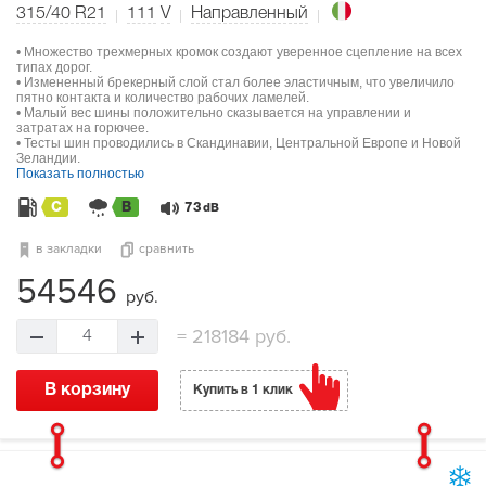
315/40 R21
111
V
Направленный
• Множество трехмерных кромок создают уверенное сцепление на всех
типах дорог.
• Измененный брекерный слой стал более эластичным, что увеличило
пятно контакта и количество рабочих ламелей.
• Малый вес шины положительно сказывается на управлении и
затратах на горючее.
• Тесты шин проводились в Скандинавии, Центральной Европе и Новой
Зеландии.
Показать полностью
C
B
73
dB
в закладки
сравнить
54546
руб.
=
218184 руб.
4
В корзину
Купить в 1 клик