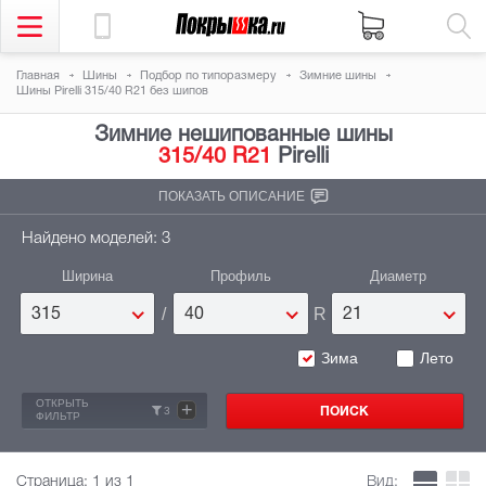
Главная
Шины
Подбор по типоразмеру
Зимние шины
Шины Pirelli 315/40 R21 без шипов
Зимние нешипованные шины
315/40 R21
Pirelli
ПОКАЗАТЬ ОПИСАНИЕ
Найдено моделей: 3
Ширина
Профиль
Диаметр
/
R
315
40
21
Зима
Лето
ОТКРЫТЬ
+
3
ФИЛЬТР
Страница:
1
из 1
Вид: