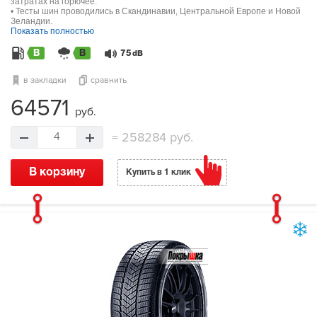
затратах на горючее.
• Тесты шин проводились в Скандинавии, Центральной Европе и Новой
Зеландии.
Показать полностью
B
B
75
dB
в закладки
сравнить
64571
руб.
=
258284 руб.
4
В корзину
Купить в 1 клик