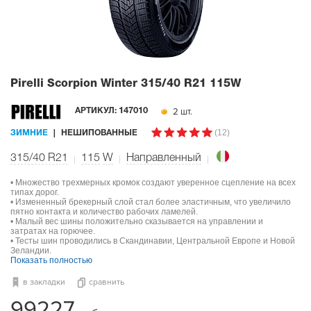
Pirelli Scorpion Winter
315/40 R21 115W
2 шт.
АРТИКУЛ:
147010
(12)
ЗИМНИЕ
НЕШИПОВАННЫЕ
315/40 R21
115
W
Направленный
• Множество трехмерных кромок создают уверенное сцепление на всех
типах дорог.
• Измененный брекерный слой стал более эластичным, что увеличило
пятно контакта и количество рабочих ламелей.
• Малый вес шины положительно сказывается на управлении и
затратах на горючее.
• Тесты шин проводились в Скандинавии, Центральной Европе и Новой
Зеландии.
Показать полностью
в закладки
сравнить
99227