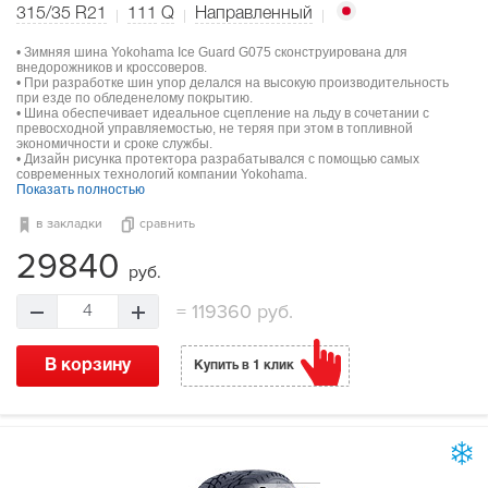
315/35 R21
111
Q
Направленный
• Зимняя шина Yokohama Ice Guard G075 сконструирована для
внедорожников и кроссоверов.
• При разработке шин упор делался на высокую производительность
при езде по обледенелому покрытию.
• Шина обеспечивает идеальное сцепление на льду в сочетании с
превосходной управляемостью, не теряя при этом в топливной
экономичности и сроке службы.
• Дизайн рисунка протектора разрабатывался с помощью самых
современных технологий компании Yokohama.
Показать полностью
в закладки
сравнить
29840
руб.
=
119360 руб.
4
В корзину
Купить в 1 клик