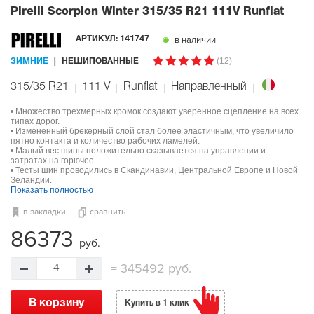
Pirelli Scorpion Winter
315/35 R21 111V Runflat
в наличии
АРТИКУЛ:
141747
(12)
ЗИМНИЕ
НЕШИПОВАННЫЕ
315/35 R21
111
V
Runflat
Направленный
• Множество трехмерных кромок создают уверенное сцепление на всех
типах дорог.
• Измененный брекерный слой стал более эластичным, что увеличило
пятно контакта и количество рабочих ламелей.
• Малый вес шины положительно сказывается на управлении и
затратах на горючее.
• Тесты шин проводились в Скандинавии, Центральной Европе и Новой
Зеландии.
Показать полностью
в закладки
сравнить
86373
руб.
=
345492 руб.
4
В корзину
Купить в 1 клик