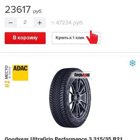
23617
руб.
=
47234 руб.
2
В корзину
Купить в 1 клик
МЕСТО
в тесте
#1
Goodyear UltraGrip Performance 3
315/35 R21