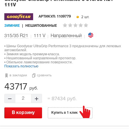
111V
2 шт.
АРТИКУЛ:
1109779
ЗИМНИЕ
НЕШИПОВАННЫЕ
315/35 R21
111
V
Направленный
• Шины Goodyear UltraGrip Performance 3 предназначены для легковых
автомобилей.
• Зимняя модель премиум-класса.
• Нешипованный направленный протектор.
• Обильное ламелирование поверхности.
Показать полностью
в закладки
сравнить
43717
руб.
=
87434 руб.
2
В корзину
Купить в 1 клик