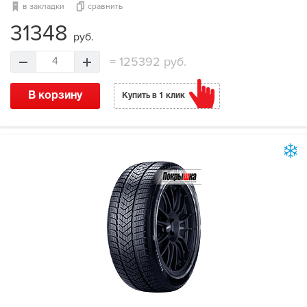
в закладки
сравнить
31348
руб.
=
125392 руб.
4
В корзину
Купить в 1 клик