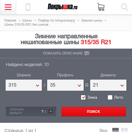
Главная
Шины
Подбор по типоразмеру
Зимние шины
Шины 315/35 R21 без шипов
Зимние направленные
нешипованные шины
315/35 R21
ПОКАЗАТЬ ОПИСАНИЕ
Найдено моделей: 10
Ширина
Профиль
Диаметр
/
R
315
35
21
Зима
Лето
ОТКРЫТЬ
+
3
ФИЛЬТР
Страница:
1
из 1
Вид: