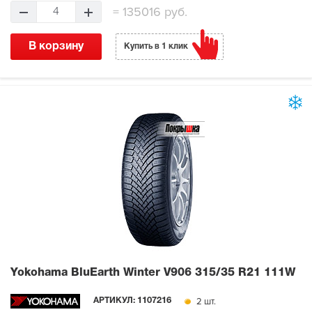
=
135016 руб.
4
В корзину
Купить в 1 клик
Yokohama BluEarth Winter V906
315/35 R21 111W
2 шт.
АРТИКУЛ:
1107216