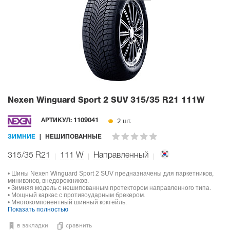
Nexen Winguard Sport 2 SUV
315/35 R21 111W
2 шт.
АРТИКУЛ:
1109041
ЗИМНИЕ
НЕШИПОВАННЫЕ
315/35 R21
111
W
Направленный
• Шины Nexen Winguard Sport 2 SUV предназначены для паркетников,
минивэнов, внедорожников.
• Зимняя модель с нешипованным протектором направленного типа.
• Мощный каркас с противоударным брекером.
• Многокомпонентный шинный коктейль.
Показать полностью
в закладки
сравнить