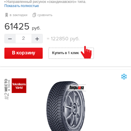
• Направленный рисунок «скандинавского» типа.
Показать полностью
в закладки
сравнить
61425
руб.
=
122850 руб.
2
В корзину
Купить в 1 клик
МЕСТО
в тесте
#2