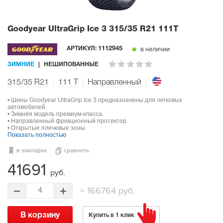
Goodyear UltraGrip Ice 3
315/35 R21 111T
в наличии
АРТИКУЛ:
1112945
ЗИМНИЕ
НЕШИПОВАННЫЕ
315/35 R21
111
T
Направленный
• Шины Goodyear UltraGrip Ice 3 предназначены для легковых
автомобилей.
• Зимняя модель премиум-класса.
• Направленный фрикционный протектор.
• Открытые плечевые зоны.
Показать полностью
в закладки
сравнить
41691
руб.
=
166764 руб.
4
В корзину
Купить в 1 клик