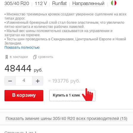
305/40 R20
112
V
Runflat
Направленный
• Множество трехмерных кромок создают уверенное сцепление на всех
типах дорог.
• Измененный брекерный слой стал более эластичным, что увеличило
пятно контакта и количество рабочих ламелей.
• Малый вес шины положительно сказывается на управлении и
затратах на горючее.
• Тесты шин проводились в Скандинавии, Центральной Европе и Новой
Зеландии.
Показать полностью
в закладки
сравнить
48444
руб.
=
193776 руб.
4
В корзину
Купить в 1 клик
Показать зимние шины 305/40 R20 всех производителей (15)