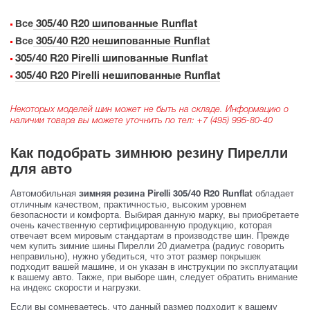
305/40 R20 шипованные Runflat
Все
305/40 R20 нешипованные Runflat
Все
305/40 R20 Pirelli шипованные Runflat
305/40 R20 Pirelli нешипованные Runflat
Некоторых моделей шин может не быть на складе. Информацию о
наличии товара вы можете уточнить по тел:
+7 (495) 995-80-40
Как подобрать зимнюю резину Пирелли
для авто
Автомобильная
обладает
зимняя резина Pirelli 305/40 R20 Runflat
отличным качеством, практичностью, высоким уровнем
безопасности и комфорта. Выбирая данную марку, вы приобретаете
очень качественную сертифицированную продукцию, которая
отвечает всем мировым стандартам в производстве шин. Прежде
чем купить зимние шины Пирелли 20 диаметра (радиус говорить
неправильно), нужно убедиться, что этот размер покрышек
подходит вашей машине, и он указан в инструкции по эксплуатации
к вашему авто. Также, при выборе шин, следует обратить внимание
на индекс скорости и нагрузки.
Если вы сомневаетесь, что данный размер подходит к вашему