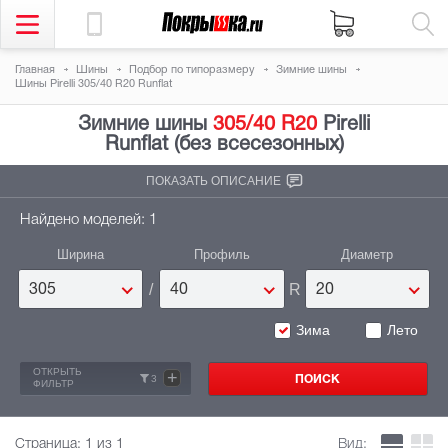
Главная
Шины
Подбор по типоразмеру
Зимние шины
Шины Pirelli 305/40 R20 Runflat
Зимние шины
305/40 R20
Pirelli
Runflat (без всесезонных)
ПОКАЗАТЬ ОПИСАНИЕ
Найдено моделей: 1
Ширина
Профиль
Диаметр
/
R
305
40
20
Зима
Лето
ОТКРЫТЬ
+
3
ФИЛЬТР
Страница:
1
из 1
Вид: