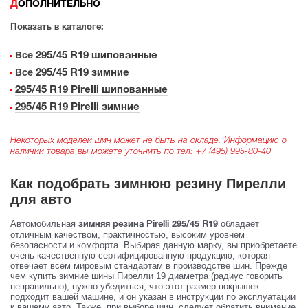
ДОПОЛНИТЕЛЬНО
Показать в каталоге:
295/45 R19 шипованные
Все
295/45 R19 зимние
Все
295/45 R19 Pirelli шипованные
295/45 R19 Pirelli зимние
Некоторых моделей шин может не быть на складе. Информацию о
наличии товара вы можете уточнить по тел:
+7 (495) 995-80-40
Как подобрать зимнюю резину Пирелли
для авто
Автомобильная
обладает
зимняя резина Pirelli 295/45 R19
отличным качеством, практичностью, высоким уровнем
безопасности и комфорта. Выбирая данную марку, вы приобретаете
очень качественную сертифицированную продукцию, которая
отвечает всем мировым стандартам в производстве шин. Прежде
чем купить зимние шины Пирелли 19 диаметра (радиус говорить
неправильно), нужно убедиться, что этот размер покрышек
подходит вашей машине, и он указан в инструкции по эксплуатации
к вашему авто. Также, при выборе шин, следует обратить внимание