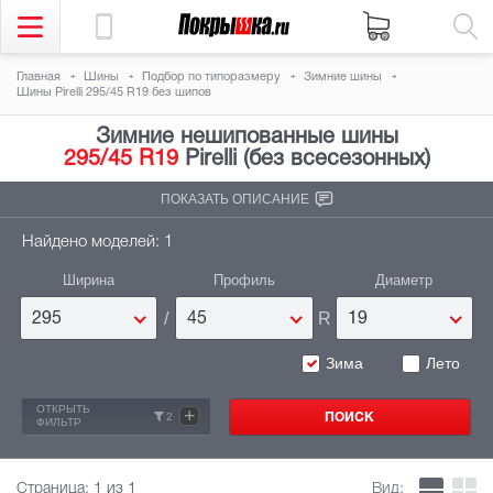
Главная
Шины
Подбор по типоразмеру
Зимние шины
Шины Pirelli 295/45 R19 без шипов
Зимние нешипованные шины
295/45 R19
Pirelli (без всесезонных)
ПОКАЗАТЬ ОПИСАНИЕ
Найдено моделей: 1
Ширина
Профиль
Диаметр
/
R
295
45
19
Зима
Лето
ОТКРЫТЬ
+
2
ФИЛЬТР
Страница:
1
из 1
Вид: