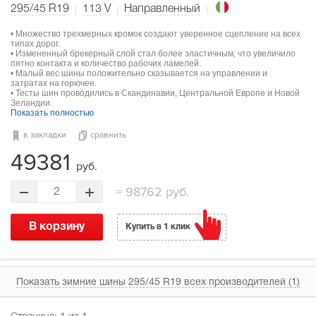
295/45 R19
113
V
Направленный
• Множество трехмерных кромок создают уверенное сцепление на всех
типах дорог.
• Измененный брекерный слой стал более эластичным, что увеличило
пятно контакта и количество рабочих ламелей.
• Малый вес шины положительно сказывается на управлении и
затратах на горючее.
• Тесты шин проводились в Скандинавии, Центральной Европе и Новой
Зеландии.
Показать полностью
в закладки
сравнить
49381
руб.
=
98762 руб.
2
В корзину
Купить в 1 клик
Показать зимние шины 295/45 R19 всех производителей (1)