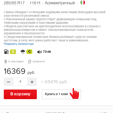
285/65 R17
116
H
Асимметричный
• Шина обладает отличными ходовыми качествами благодаря высокой
эластичности резиновой смеси.
• Упрочненный каркас препятствует деформации покрышки под
тяжелыми нагрузками и бортовыми ударами.
• Модель рассчитана на круглогодичное использование в странах с
умеренным климатом и имеет сбалансированные показатели
управления и безопасности.
• Смоделированная геометрия блоков разбивает шум по низким
частотам, в силу чего шина работает тише и равномернее.
Показать полностью
C
C
72
dB
в закладки
сравнить
16369
руб.
=
65476 руб.
4
В корзину
Купить в 1 клик