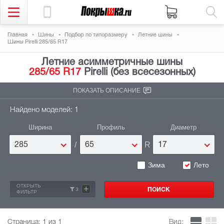
Главная
Шины
Подбор по типоразмеру
Летние шины
Шины Pirelli 285/65 R17
Летние асимметричные шины
285/65 R17
Pirelli (без всесезонных)
ПОКАЗАТЬ ОПИСАНИЕ
Найдено моделей: 1
Ширина
Профиль
Диаметр
/
R
285
65
17
Зима
Лето
ОТКРЫТЬ
+
3
ФИЛЬТР
Страница:
1
из 1
Вид: