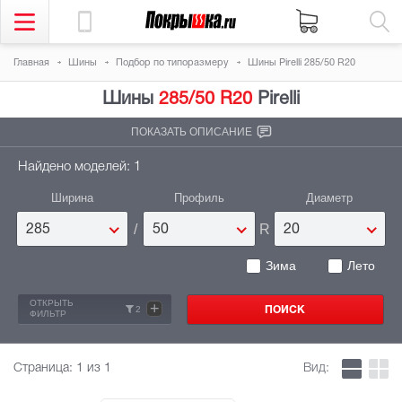
Главная
Шины
Подбор по типоразмеру
Шины Pirelli 285/50 R20
Шины
285/50 R20
Pirelli
ПОКАЗАТЬ ОПИСАНИЕ
Найдено моделей: 1
Ширина
Профиль
Диаметр
/
R
285
50
20
Зима
Лето
ОТКРЫТЬ
+
2
ФИЛЬТР
Страница:
1
из 1
Вид: