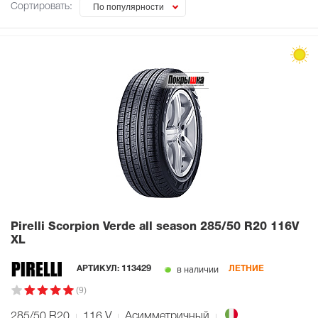
Сортировать:
По популярности
Pirelli Scorpion Verde all season
285/50 R20 116V
XL
в наличии
АРТИКУЛ:
113429
ЛЕТНИЕ
(9)
285/50 R20
116
V
Асимметричный