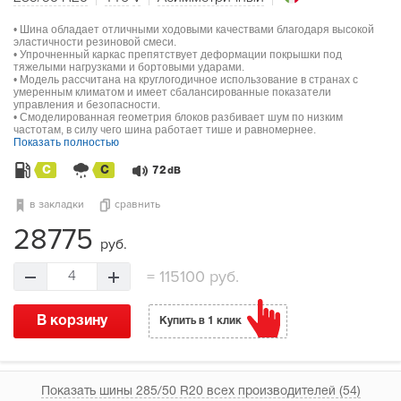
• Шина обладает отличными ходовыми качествами благодаря высокой
эластичности резиновой смеси.
• Упрочненный каркас препятствует деформации покрышки под
тяжелыми нагрузками и бортовыми ударами.
• Модель рассчитана на круглогодичное использование в странах с
умеренным климатом и имеет сбалансированные показатели
управления и безопасности.
• Смоделированная геометрия блоков разбивает шум по низким
частотам, в силу чего шина работает тише и равномернее.
Показать полностью
C
C
72
dB
в закладки
сравнить
28775
руб.
=
115100 руб.
4
В корзину
Купить в 1 клик
Показать шины 285/50 R20 всех производителей (54)