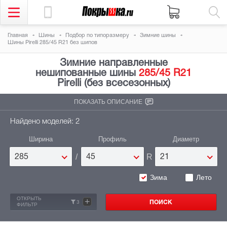
Главная
Шины
Подбор по типоразмеру
Зимние шины
Шины Pirelli 285/45 R21 без шипов
Зимние направленные
нешипованные шины
285/45 R21
Pirelli (без всесезонных)
ПОКАЗАТЬ ОПИСАНИЕ
Найдено моделей: 2
Ширина
Профиль
Диаметр
/
R
285
45
21
Зима
Лето
ОТКРЫТЬ
+
3
ФИЛЬТР