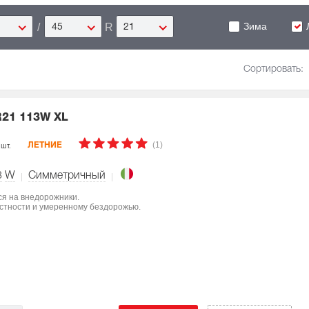
Зима
/
R
45
21
Сортировать:
R21 113W XL
(1)
 шт.
ЛЕТНИЕ
3
W
Симметричный
ся на внедорожники.
естности и умеренному бездорожью.