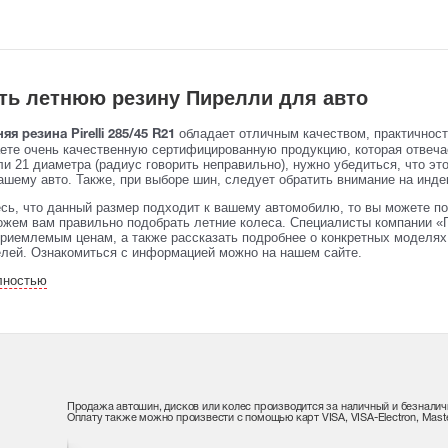
ть летнюю резину Пирелли для авто
обладает отличным качеством, практичнос
яя резина Pirelli 285/45 R21
аете очень качественную сертифицированную продукцию, которая отвеч
и 21 диаметра (радиус говорить неправильно), нужно убедиться, что эт
ашему авто. Также, при выборе шин, следует обратить внимание на индек
сь, что данный размер подходит к вашему автомобилю, то вы можете по
жем вам правильно подобрать летние колеса. Специалисты компании «П
риемлемым ценам, а также рассказать подробнее о конкретных моделях 
елей. Ознакомиться с информацией можно на нашем сайте.
лностью
Продажа автошин, дисков или колес производится за наличный и безналич
Оплату также можно произвести с помощью карт VISA, VISA-Electron, Maste