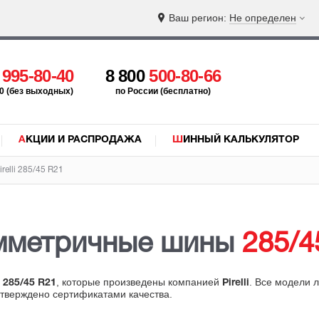
Ваш регион:
Не определен
5
995-80-40
8 800
500-80-66
:00 (без выходных)
по России (бесплатно)
АКЦИИ И РАСПРОДАЖА
ШИННЫЙ КАЛЬКУЛЯТОР
relli 285/45 R21
имметричные шины
285/4
, которые произведены компанией
. Все модели 
 285/45 R21
Pirelli
дтверждено сертификатами качества.