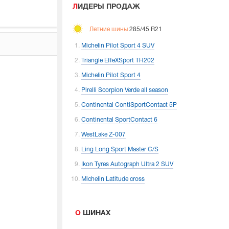
ЛИДЕРЫ ПРОДАЖ
Летние шины
285/45 R21
Michelin Pilot Sport 4 SUV
Triangle EffeXSport TH202
Michelin Pilot Sport 4
Pirelli Scorpion Verde all season
Continental ContiSportContact 5P
Continental SportContact 6
WestLake Z-007
Ling Long Sport Master C/S
Ikon Tyres Autograph Ultra 2 SUV
Michelin Latitude cross
О ШИНАХ