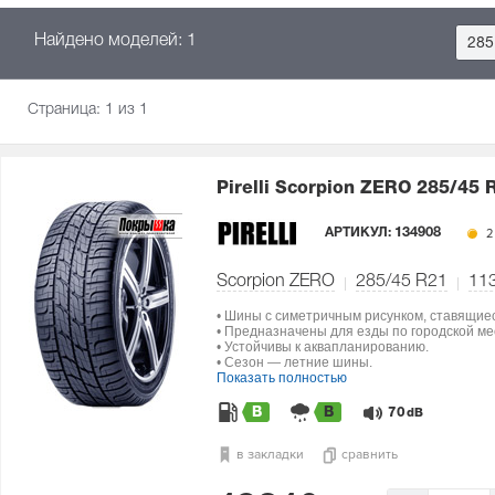
Найдено моделей: 1
285
Страница:
1
из 1
Pirelli Scorpion ZERO
285/45 
АРТИКУЛ:
134908
2
Scorpion ZERO
285/45 R21
11
• Шины с симетричным рисунком, ставящие
• Предназначены для езды по городской м
• Устойчивы к аквапланированию.
• Сезон — летние шины.
Показать полностью
B
B
70
dB
в закладки
сравнить