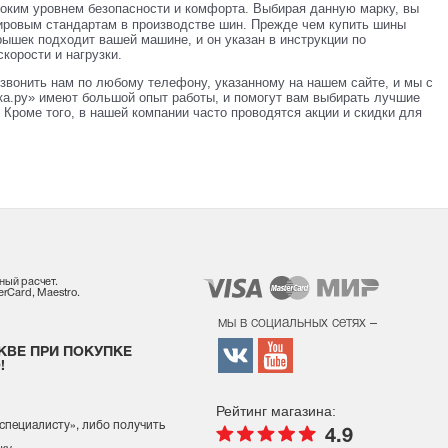
соким уровнем безопасности и комфорта. Выбирая данную марку, вы
ировым стандартам в производстве шин. Прежде чем купить шины
рышек подходит вашей машине, и он указан в инструкции по
корости и нагрузки.
звонить нам по любому телефону, указанному на нашем сайте, и мы с
а.ру» имеют большой опыт работы, и помогут вам выбирать лучшие
Кроме того, в нашей компании часто проводятся акции и скидки для
ный расчет.
rCard, Maestro.
мы в социальных сетях –
КВЕ ПРИ ПОКУПКЕ
!
Рейтинг магазина:
 специалисту
», либо получить
4.9