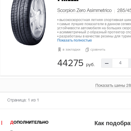
Scorpion Zero Asimmetrico
285/4
• высокоскоростная летняя спортивная шин
• самые лучшие показатели в данном сегме
устойчивости автомобиля на больших скоро
• асимметричный z-образный протектор сп
• разработаны в качестве резины для туринг
Показать полностью
в закладки
сравнить
44275
4
руб.
Показать шины 28
Страница:
1
из 1
Как подобра
ДОПОЛНИТЕЛЬНО