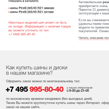
Показать в каталоге:
Автомобильная
рези
приобретаете очень
шины
Pirelli 285/45 R21 зимние
Пирелли 21 диаметра
шины
Pirelli 285/45 R21 летние
эксплуатации к ваше
Если вы сомневаете
Некоторых моделей шин может не быть
удовольствием помо
на складе. Информацию о наличии товара
модели по приемлем
вы можете уточнить по тел:
покупателей. Ознак
+7 (495) 995-80-40
Читать описание по
Как купить шины и диски
в нашем магазине?
Оформить заказ можно по многоканальному тел:
+7 495
995-80-40
у наших операторов
с 9-00 до 21-00
по московскому времени ежедневно (без выходных
дней
).
Также Вы можете круглосуточно купить шины через Интернет, офо
заказ на нашем сайте.