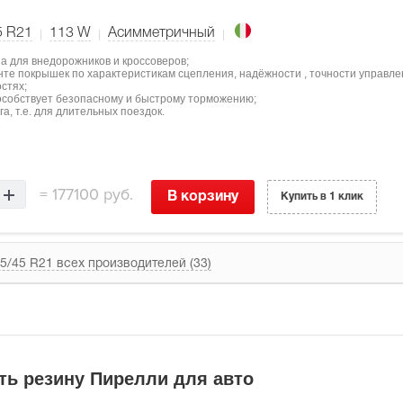
5 R21
113
W
Асимметричный
а для внедорожников и кроссоверов;
нте покрышек по характеристикам сцепления, надёжности , точности управле
стях;
особствует безопасному и быстрому торможению;
а, т.е. для длительных поездок.
=
177100 руб.
В корзину
Купить в 1 клик
5/45 R21 всех производителей (33)
ть резину Пирелли для авто