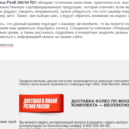
обладает отличным качеством, практичностью, вы
на Pirelli 285/45 R21
 качественную сертифицированную продукцию, которая отвечает всем м
 (радиус говорить неправильно), нужно убедиться, что этот размер пок
му авто. Также, при выборе шин, следует обратить внимание на индекс с
сь, что данный размер подходит к вашему автомобилю, то вы можете по
жем вам правильно подобрать колеса. Специалисты компании «Покрышк
ым ценам, а также рассказать подробнее о конкретных моделях резины. 
омиться с информацией можно на нашем сайте.
лностью
Продажа автошин, дисков или колес производится за наличный и безналич
Оплату также можно произвести с помощью карт VISA, VISA-Electron, Maste
ДОСТАВКА КОЛЕС ПО МОС
КОМПЛЕКТА — БЕСПЛАТНО
рмив свой
Вы можете задать интересующий вопрос
в разделе «
задать вопрос
консультацию
по бесплатному номеру: 8 800 500-80-66.