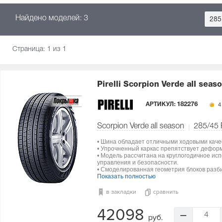
Найдено моделей: 3
285
Страница:
1
из 1
Pirelli Scorpion Verde all seas
АРТИКУЛ:
182276
4
Scorpion Verde all season
285/45
• Шина обладает отличными ходовыми каче
• Упрочненный каркас препятствует дефор
• Модель рассчитана на круглогодичное ис
управления и безопасности.
• Смоделированная геометрия блоков разби
Показать полностью
в закладки
сравнить
42098
4
руб.