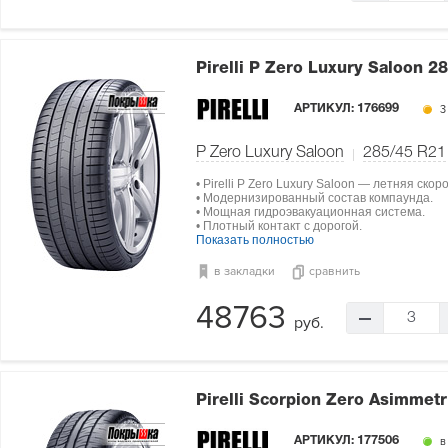
Pirelli P Zero Luxury Saloon
28
АРТИКУЛ:
176699
3
P Zero Luxury Saloon
285/45 R21
• Pirelli P Zero Luxury Saloon — летняя ско
• Модернизированный состав компаунда.
• Мощная гидроэвакуационная система.
• Плотный контакт с дорогой.
Показать полностью
в закладки
сравнить
48763
3
руб.
Pirelli Scorpion Zero Asimmet
АРТИКУЛ:
177506
в