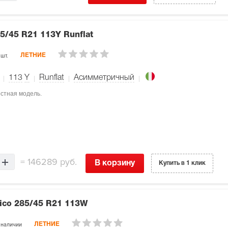
5/45 R21 113Y Runflat
 шт.
ЛЕТНИЕ
113
Y
Runflat
Асимметричный
ростная модель.
=
146289 руб.
В корзину
Купить в 1 клик
rico
285/45 R21 113W
 наличии
ЛЕТНИЕ