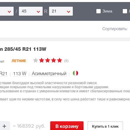
Зима
/
R
45
21
Сортировать:
on
285/45 R21 113W
(9)
 шт.
ЛЕТНИЕ
 R21
113
W
Асимметричный
ствами благодаря высокой эластичности резиновой смеси.
мации покрышки под тяжелыми нагрузками и бортовыми ударами.
пользование в странах с умеренным климатом и имеет сбалансированные пок
вает шум по низким частотам, в силу чего шина работает тише и равномерне
=
168392 руб.
В корзину
Купить в 1 клик