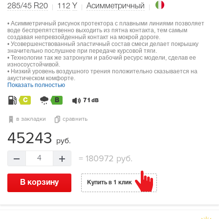
285/45 R20
112
Y
Асимметричный
• Асимметричный рисунок протектора с плавными линиями позволяет
воде беспрепятственно выходить из пятна контакта, тем самым
создавая непревзойденный контакт на мокрой дороге.
• Усовершенствованный эластичный состав смеси делает покрышку
значительно послушнее при передаче курсовой тяги.
• Технологии так же затронули и рабочий ресурс модели, сделав ее
износоустойчивой.
• Низкий уровень воздушного трения положительно сказывается на
акустическом комфорте.
Показать полностью
C
B
71
dB
в закладки
сравнить
45243
руб.
=
180972 руб.
4
В корзину
Купить в 1 клик