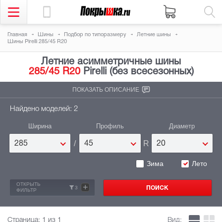
Главная
Шины
Подбор по типоразмеру
Летние шины
Шины Pirelli 285/45 R20
Летние асимметричные шины
285/45 R20
Pirelli (без всесезонных)
ПОКАЗАТЬ ОПИСАНИЕ
Найдено моделей: 2
Ширина
Профиль
Диаметр
/
R
285
45
20
Зима
Лето
ОТКРЫТЬ
+
3
ФИЛЬТР
Страница:
1
из 1
Вид: