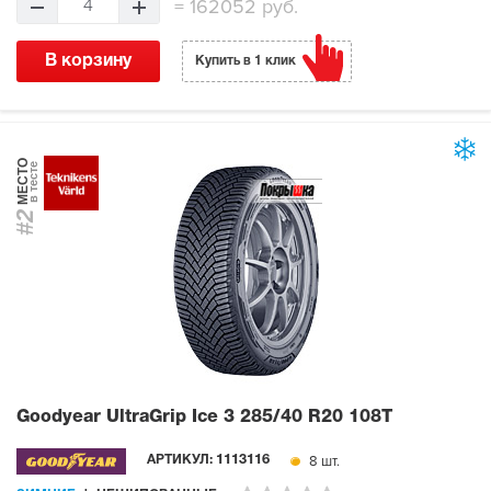
=
162052 руб.
4
В корзину
Купить в 1 клик
МЕСТО
в тесте
#2
Goodyear UltraGrip Ice 3
285/40 R20 108T
8 шт.
АРТИКУЛ:
1113116