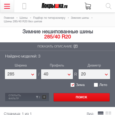
Главная
Шины
Подбор по типоразмеру
Зимние шины
Шины 285/40 R20 без шипов
Зимние нешипованные шины
285/40 R20
ПОКАЗАТЬ ОПИСАНИЕ
Найдено моделей: 3
Ширина
Профиль
Диаметр
/
R
285
40
20
Зима
Лето
ОТКРЫТЬ
+
2
ФИЛЬТР
Страница:
1
из 1
Вид: