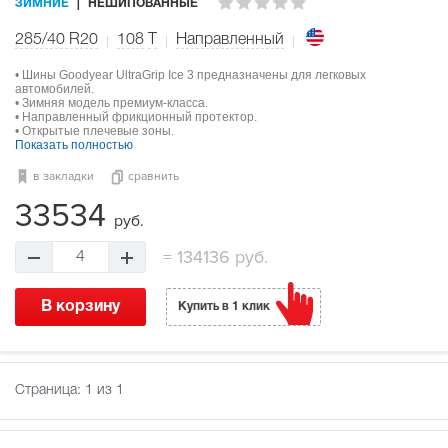
ЗИМНИЕ
НЕШИПОВАННЫЕ
285/40 R20
108
T
Направленный
• Шины Goodyear UltraGrip Ice 3 предназначены для легковых
автомобилей.
• Зимняя модель премиум-класса.
• Направленный фрикционный протектор.
• Открытые плечевые зоны.
Показать полностью
в закладки
сравнить
33534
руб.
=
134136 руб.
4
В корзину
Купить в 1 клик
Страница:
1
из 1