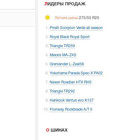
ЛИДЕРЫ ПРОДАЖ
Летние шины
275/55 R20
Pirelli Scorpion Verde all season
Royal Black Royal Sport
Triangle TR259
Maxxis MA-Z4S
Grenlander L-Zeal56
Yokohama Parada Spec-X PA02
Nexen Roadian HTX RH5
Triangle TR292
Hankook Ventus evo K137
Fronway Rockblade A/T II
О ШИНАХ