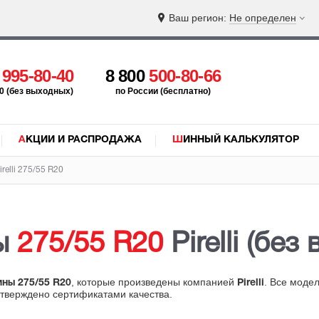
Ваш регион:
Не определен
5
995-80-40
8 800
500-80-66
:00 (без выходных)
по России (бесплатно)
АКЦИИ И РАСПРОДАЖА
ШИННЫЙ КАЛЬКУЛЯТОР
relli 275/55 R20
ны
275/55 R20
Pirelli (без
, которые произведены компанией
. Все моде
ины 275/55 R20
Pirelli
дтверждено сертификатами качества.