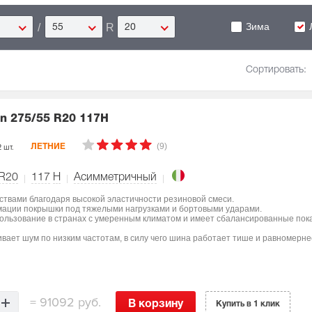
Зима
/
R
55
20
Сортировать:
on
275/55 R20 117H
(9)
 шт.
ЛЕТНИЕ
 R20
117
H
Асимметричный
ствами благодаря высокой эластичности резиновой смеси.
мации покрышки под тяжелыми нагрузками и бортовыми ударами.
пользование в странах с умеренным климатом и имеет сбалансированные пок
вает шум по низким частотам, в силу чего шина работает тише и равномерне
=
91092 руб.
В корзину
Купить в 1 клик