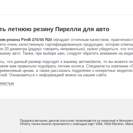
ть летнюю резину Пирелли для авто
обладает отличным качеством, практичнос
яя резина Pirelli 275/55 R20
аете очень качественную сертифицированную продукцию, которая отвеч
и 20 диаметра (радиус говорить неправильно), нужно убедиться, что эт
ашему авто. Также, при выборе шин, следует обратить внимание на индек
сь, что данный размер подходит к вашему автомобилю, то вы можете по
жем вам правильно подобрать летние колеса. Специалисты компании «П
риемлемым ценам, а также рассказать подробнее о конкретных моделях 
елей. Ознакомиться с информацией можно на нашем сайте.
лностью
Продажа автошин, дисков или колес производится за наличный и безналич
Оплату также можно произвести с помощью карт VISA, VISA-Electron, Maste