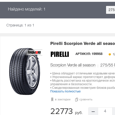
Найдено моделей: 1
275
Страница:
1
из 1
Pirelli Scorpion Verde all seas
АРТИКУЛ:
199958
12
Scorpion Verde all season
275/55
• Шина обладает отличными ходовыми каче
• Упрочненный каркас препятствует дефор
• Модель рассчитана на круглогодичное ис
управления и безопасности.
• Смоделированная геометрия блоков разби
Показать полностью
в закладки
сравнить
22773
4
руб.