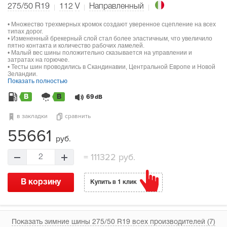
275/50 R19
112
V
Направленный
• Множество трехмерных кромок создают уверенное сцепление на всех
типах дорог.
• Измененный брекерный слой стал более эластичным, что увеличило
пятно контакта и количество рабочих ламелей.
• Малый вес шины положительно сказывается на управлении и
затратах на горючее.
• Тесты шин проводились в Скандинавии, Центральной Европе и Новой
Зеландии.
Показать полностью
B
B
69
dB
в закладки
сравнить
55661
руб.
=
111322 руб.
2
В корзину
Купить в 1 клик
Показать зимние шины 275/50 R19 всех производителей (7)