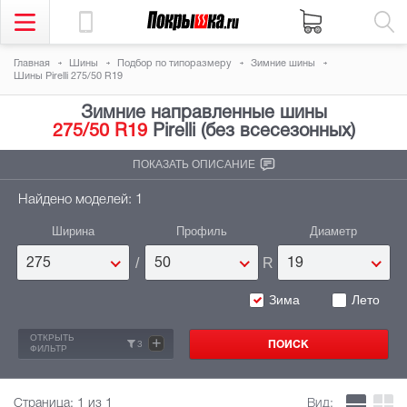
Главная
Шины
Подбор по типоразмеру
Зимние шины
Шины Pirelli 275/50 R19
Зимние направленные шины
275/50 R19
Pirelli (без всесезонных)
ПОКАЗАТЬ ОПИСАНИЕ
Найдено моделей: 1
Ширина
Профиль
Диаметр
/
R
275
50
19
Зима
Лето
ОТКРЫТЬ
+
3
ФИЛЬТР
Страница:
1
из 1
Вид: