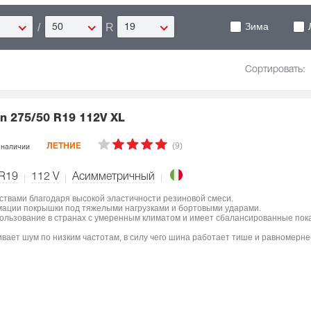
Зима
/
R
50
19
Сортировать:
on
275/50 R19 112V XL
(9)
 наличии
ЛЕТНИЕ
 R19
112
V
Асимметричный
ствами благодаря высокой эластичности резиновой смеси.
мации покрышки под тяжелыми нагрузками и бортовыми ударами.
пользование в странах с умеренным климатом и имеет сбалансированные пок
вает шум по низким частотам, в силу чего шина работает тише и равномерне