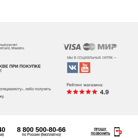
ный расчет.
rCard, Maestro.
мы в социальных сетях –
КВЕ ПРИ ПОКУПКЕ
!
Рейтинг магазина:
 специалисту
», либо получить
4.9
жу.
40
8 800 500-80-66
ПРОШУ
ПОЗВОНИТЬ
ых)
по России (бесплатно)