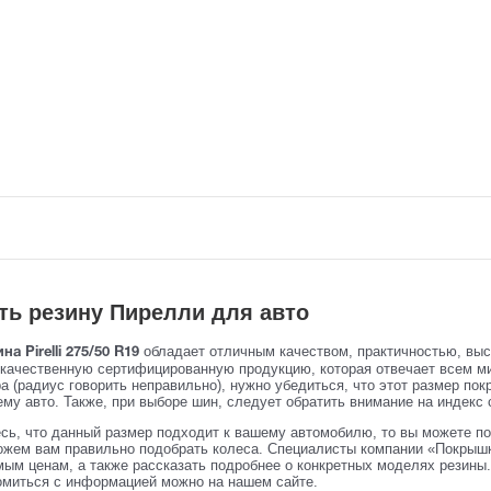
ть резину Пирелли для авто
обладает отличным качеством, практичностью, вы
на Pirelli 275/50 R19
 качественную сертифицированную продукцию, которая отвечает всем м
 (радиус говорить неправильно), нужно убедиться, что этот размер пок
му авто. Также, при выборе шин, следует обратить внимание на индекс с
сь, что данный размер подходит к вашему автомобилю, то вы можете по
жем вам правильно подобрать колеса. Специалисты компании «Покрышк
ым ценам, а также рассказать подробнее о конкретных моделях резины. 
омиться с информацией можно на нашем сайте.