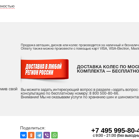
лностью
Продажа автошин, дисков или колес производится за наличный и безналич
Оплату также можно произвести с помощью карт VISA, VISA-Electron, Maste
ДОСТАВКА КОЛЕС ПО МОС
КОМПЛЕКТА — БЕСПЛАТНО
рмив свой
Вы можете задать интересующий вопрос
в разделе «
задать вопрос
консультацию
по бесплатному номеру: 8 800 500-80-66.
Внимание! Мы не оказываем услуги по хранению шин и шиномонта
Поделиться:
+7 495 995-80-
c 9:00 - 21:00 (без выходн