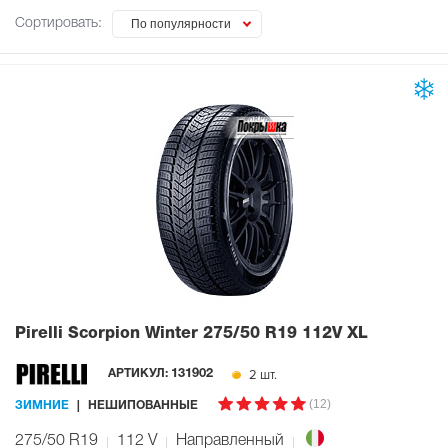
Сортировать:
По популярности
Pirelli Scorpion Winter
275/50 R19 112V XL
2 шт.
АРТИКУЛ:
131902
(12)
ЗИМНИЕ
НЕШИПОВАННЫЕ
275/50 R19
112
V
Направленный