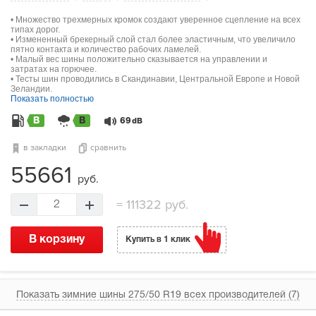
• Множество трехмерных кромок создают уверенное сцепление на всех
типах дорог.
• Измененный брекерный слой стал более эластичным, что увеличило
пятно контакта и количество рабочих ламелей.
• Малый вес шины положительно сказывается на управлении и
затратах на горючее.
• Тесты шин проводились в Скандинавии, Центральной Европе и Новой
Зеландии.
Показать полностью
B
B
69
dB
в закладки
сравнить
55661
руб.
=
111322 руб.
2
В корзину
Купить в 1 клик
Показать зимние шины 275/50 R19 всех производителей (7)