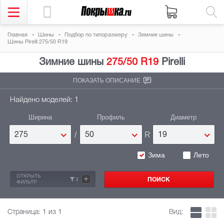
Главная
Шины
Подбор по типоразмеру
Зимние шины
Шины Pirelli 275/50 R19
Зимние шины
275/50 R19
Pirelli
ПОКАЗАТЬ ОПИСАНИЕ
Найдено моделей: 1
Ширина
Профиль
Диаметр
/
R
275
50
19
Зима
Лето
ОТКРЫТЬ
+
3
ФИЛЬТР
Страница:
1
из 1
Вид: