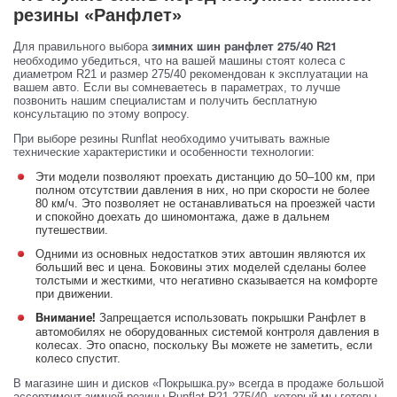
резины «Ранфлет»
Для правильного выбора
зимних шин ранфлет 275/40 R21
необходимо убедиться, что на вашей машины стоят колеса с
диаметром R21 и размер 275/40 рекомендован к эксплуатации на
вашем авто. Если вы сомневаетесь в параметрах, то лучше
позвонить нашим специалистам и получить бесплатную
консультацию по этому вопросу.
При выборе резины Runflat необходимо учитывать важные
технические характеристики и особенности технологии:
Эти модели позволяют проехать дистанцию до 50–100 км, при
полном отсутствии давления в них, но при скорости не более
80 км/ч. Это позволяет не останавливаться на проезжей части
и спокойно доехать до шиномонтажа, даже в дальнем
путешествии.
Одними из основных недостатков этих автошин являются их
больший вес и цена. Боковины этих моделей сделаны более
толстыми и жесткими, что негативно сказывается на комфорте
при движении.
Запрещается использовать покрышки Ранфлет в
Внимание!
автомобилях не оборудованных системой контроля давления в
колесах. Это опасно, поскольку Вы можете не заметить, если
колесо спустит.
В магазине шин и дисков «Покрышка.ру» всегда в продаже большой
ассортимент зимней резины Runflat R21 275/40, который мы готовы