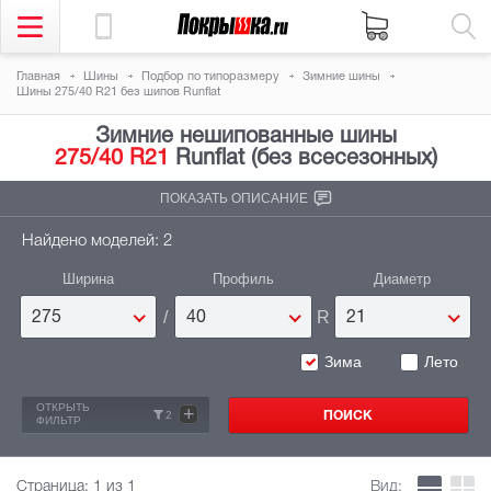
Главная
Шины
Подбор по типоразмеру
Зимние шины
Шины 275/40 R21 без шипов Runflat
Зимние нешипованные шины
275/40 R21
Runflat (без всесезонных)
ПОКАЗАТЬ ОПИСАНИЕ
Найдено моделей: 2
Ширина
Профиль
Диаметр
/
R
275
40
21
Зима
Лето
ОТКРЫТЬ
+
2
ФИЛЬТР
Страница:
1
из 1
Вид: