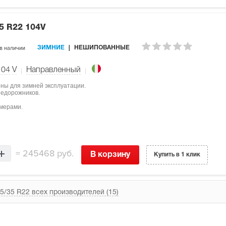
5 R22 104V
в наличии
ЗИМНИЕ
НЕШИПОВАННЫЕ
104
V
Направленный
чены для зимней эксплуатации.
недорожников.
мерами.
=
245468 руб.
В корзину
Купить в 1 клик
5/35 R22 всех производителей (15)