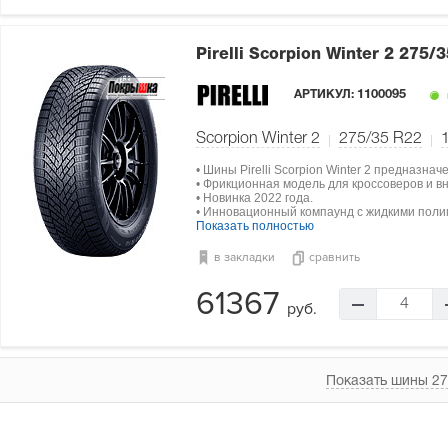
Pirelli Scorpion Winter 2
275/3
АРТИКУЛ:
1100095
Scorpion Winter 2
275/35 R22
• Шины Pirelli Scorpion Winter 2 предназна
• Фрикционная модель для кроссоверов и в
• Новинка 2022 года.
• Инновационный компаунд с жидкими поли
Показать полностью
в закладки
сравнить
61367
4
руб.
Показать шины 27