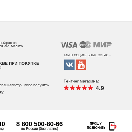
ный расчет.
rCard, Maestro.
мы в социальных сетях –
КВЕ ПРИ ПОКУПКЕ
!
Рейтинг магазина:
 специалисту
», либо получить
4.9
жу.
40
8 800 500-80-66
ПРОШУ
ПОЗВОНИТЬ
ых)
по России (бесплатно)