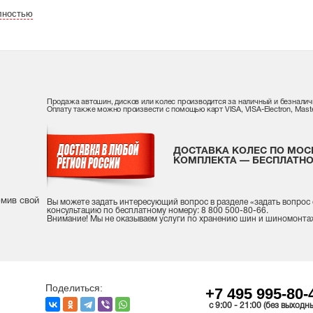
лностью
Продажа автошин, дисков или колес производится за наличный и безналич
Оплату также можно произвести с помощью карт VISA, VISA-Electron, Maste
ДОСТАВКА КОЛЕС ПО МОС
КОМПЛЕКТА — БЕСПЛАТНО
рмив свой
Вы можете задать интересующий вопрос
в разделе «
задать вопрос
консультацию
по бесплатному номеру: 8 800 500-80-66.
Внимание! Мы не оказываем услуги по хранению шин и шиномонта
Поделиться:
+7 495 995-80-
c 9:00 - 21:00 (без выходн