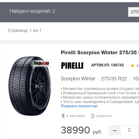
Найдено моделей: 2
275
Страница:
1
из 1
Pirelli Scorpion Winter
275/35
АРТИКУЛ:
136743
2
Scorpion Winter
275/35 R22
10
• Множество трехмерных кромок создают ув
• Измененный брекерный слой стал более э
• Малый вес шины положительно сказываетс
• Тесты шин проводились в Скандинавии, Ц
Показать полностью
в закладки
сравнить
38990
2
руб.