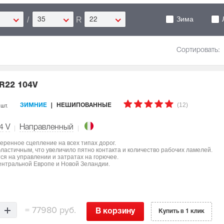
Зима
/
R
35
22
Сортировать:
 R22 104V
(12)
 шт.
ЗИМНИЕ
НЕШИПОВАННЫЕ
4
V
Направленный
еренное сцепление на всех типах дорог.
ластичным, что увеличило пятно контакта и количество рабочих ламелей.
я на управлении и затратах на горючее.
ентральной Европе и Новой Зеландии.
=
77980 руб.
В корзину
Купить в 1 клик