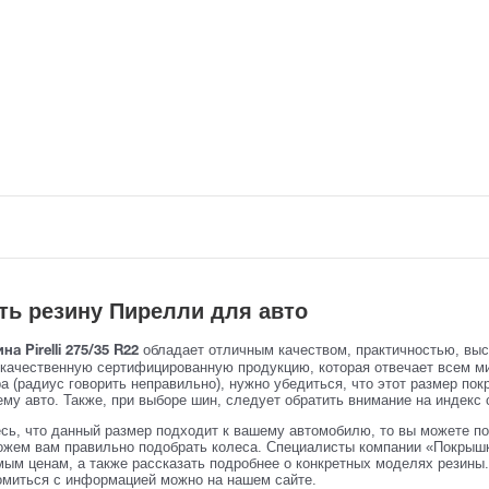
ть резину Пирелли для авто
обладает отличным качеством, практичностью, вы
на Pirelli 275/35 R22
 качественную сертифицированную продукцию, которая отвечает всем м
 (радиус говорить неправильно), нужно убедиться, что этот размер пок
му авто. Также, при выборе шин, следует обратить внимание на индекс с
сь, что данный размер подходит к вашему автомобилю, то вы можете по
жем вам правильно подобрать колеса. Специалисты компании «Покрышк
ым ценам, а также рассказать подробнее о конкретных моделях резины. 
омиться с информацией можно на нашем сайте.