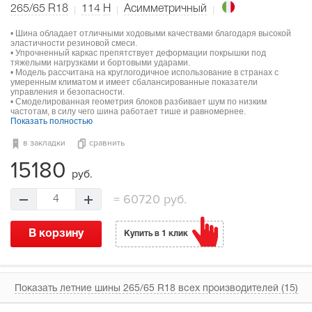
265/65 R18
114
H
Асимметричный
• Шина обладает отличными ходовыми качествами благодаря высокой
эластичности резиновой смеси.
• Упрочненный каркас препятствует деформации покрышки под
тяжелыми нагрузками и бортовыми ударами.
• Модель рассчитана на круглогодичное использование в странах с
умеренным климатом и имеет сбалансированные показатели
управления и безопасности.
• Смоделированная геометрия блоков разбивает шум по низким
частотам, в силу чего шина работает тише и равномернее.
Показать полностью
в закладки
сравнить
15180
руб.
=
60720 руб.
4
В корзину
Купить в 1 клик
Показать летние шины 265/65 R18 всех производителей (15)