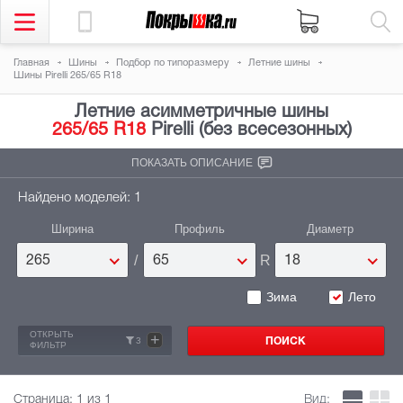
Главная
Шины
Подбор по типоразмеру
Летние шины
Шины Pirelli 265/65 R18
Летние асимметричные шины
265/65 R18
Pirelli (без всесезонных)
ПОКАЗАТЬ ОПИСАНИЕ
Найдено моделей: 1
Ширина
Профиль
Диаметр
/
R
265
65
18
Зима
Лето
ОТКРЫТЬ
+
3
ФИЛЬТР
Страница:
1
из 1
Вид: