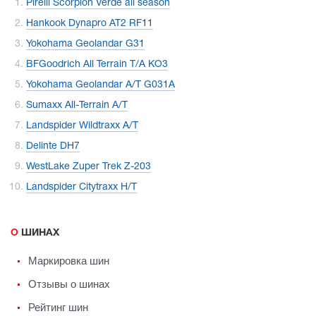
Pirelli Scorpion Verde all season
Hankook Dynapro AT2 RF11
Yokohama Geolandar G31
BFGoodrich All Terrain T/A KO3
Yokohama Geolandar A/T G031A
Sumaxx All-Terrain A/T
Landspider Wildtraxx A/T
Delinte DH7
WestLake Zuper Trek Z-203
Landspider Citytraxx H/T
О ШИНАХ
Маркировка шин
Отзывы о шинах
Рейтинг шин