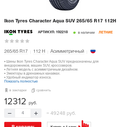
Ikon Tyres Character Aqua SUV
265/65 R17 112H
в наличии
АРТИКУЛ:
192218
ЛЕТНИЕ
265/65 R17
112
H
Асимметричный
• Шины Ikon Tyres Character Aqua SUV предназначены для
внедорожников, машин SUV, кроссоверов.
• Летняя модель с асимметричным дизайном.
• Эжекторы в дренажных канавках.
• Удобный индикатор износа.
Показать полностью
в закладки
сравнить
12312
руб.
=
49248 руб.
4