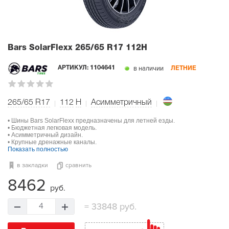
Bars SolarFlexx
265/65 R17 112H
в наличии
АРТИКУЛ:
1104641
ЛЕТНИЕ
265/65 R17
112
H
Асимметричный
• Шины Bars SolarFlexx предназначены для летней езды.
• Бюджетная легковая модель.
• Асимметричный дизайн.
• Крупные дренажные каналы.
Показать полностью
в закладки
сравнить
8462
руб.
=
33848 руб.
4