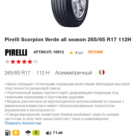
Pirelli Scorpion Verde all season
265/65 R17 112H
4 шт.
АРТИКУЛ:
16912
ЛЕТНИЕ
(9)
265/65 R17
112
H
Асимметричный
• Шина обладает отличными ходовыми качествами благодаря высокой
эластичности резиновой смеси.
• Упрочненный каркас препятствует деформации покрышки под
тяжелыми нагрузками и бортовыми ударами.
• Модель рассчитана на круглогодичное использование в странах с
умеренным климатом и имеет сбалансированные показатели
управления и безопасности.
• Смоделированная геометрия блоков разбивает шум по низким
частотам, в силу чего шина работает тише и равномернее.
Показать полностью
E
C
71
dB