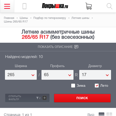
Главная
Шины
Подбор по типоразмеру
Летние шины
Шины 265/65 R17
Летние асимметричные шины
265/65 R17
(без всесезонных)
ПОКАЗАТЬ ОПИСАНИЕ
Найдено моделей: 10
Ширина
Профиль
Диаметр
/
R
265
65
17
Зима
Лето
ОТКРЫТЬ
+
2
ФИЛЬТР
Страница:
1
из 1
Вид: