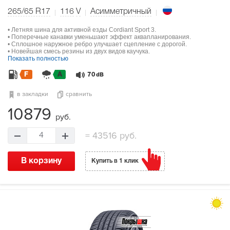
265/65 R17
116
V
Асимметричный
• Летняя шина для активной езды Cordiant Sport 3.
• Поперечные канавки уменьшают эффект аквапланирования.
• Сплошное наружное ребро улучшает сцепление с дорогой.
• Новейшая смесь резины из двух видов каучука.
Показать полностью
F
A
70
dB
в закладки
сравнить
10879
руб.
=
43516 руб.
4
В корзину
Купить в 1 клик