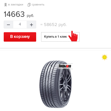
в закладки
сравнить
14663
руб.
=
58652 руб.
4
В корзину
Купить в 1 клик