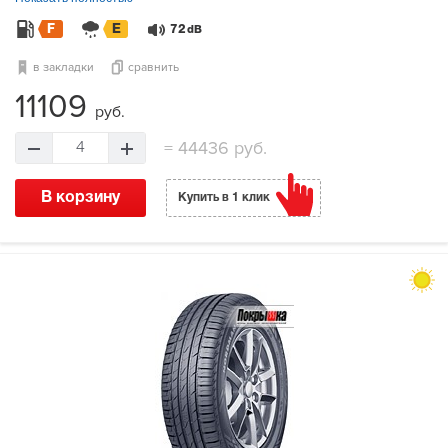
F
E
72
dB
в закладки
сравнить
11109
руб.
=
44436 руб.
4
В корзину
Купить в 1 клик