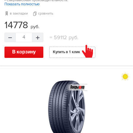
• Сверхвысокая производительность.
Показать полностью
в закладки
сравнить
14778
руб.
=
59112 руб.
4
В корзину
Купить в 1 клик