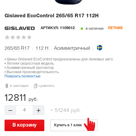
Gislaved EcoControl
265/65 R17 112H
в наличии
АРТИКУЛ:
1109612
ЛЕТНИЕ
265/65 R17
112
H
Асимметричный
• Шины Gislaved EcoControl предназначены для легковых авто.
• Летняя скоростная модель.
• Асимметричный протектор.
• Высокая производительность.
Показать полностью
в закладки
сравнить
12811
руб.
=
51244 руб.
4
В корзину
Купить в 1 клик