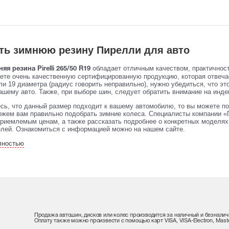
ть зимнюю резину Пирелли для авто
обладает отличным качеством, практичнос
яя резина Pirelli 265/50 R19
аете очень качественную сертифицированную продукцию, которая отвеч
и 19 диаметра (радиус говорить неправильно), нужно убедиться, что эт
ашему авто. Также, при выборе шин, следует обратить внимание на индек
сь, что данный размер подходит к вашему автомобилю, то вы можете по
жем вам правильно подобрать зимние колеса. Специалисты компании «
риемлемым ценам, а также рассказать подробнее о конкретных моделях 
елей. Ознакомиться с информацией можно на нашем сайте.
лностью
Продажа автошин, дисков или колес производится за наличный и безналич
Оплату также можно произвести с помощью карт VISA, VISA-Electron, Maste