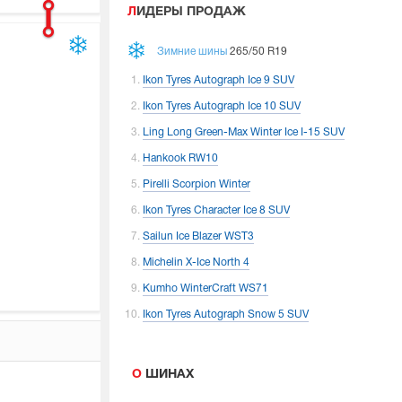
ЛИДЕРЫ ПРОДАЖ
Зимние шины
265/50 R19
Ikon Tyres Autograph Ice 9 SUV
Ikon Tyres Autograph Ice 10 SUV
Ling Long Green-Max Winter Ice I-15 SUV
Hankook RW10
Pirelli Scorpion Winter
Ikon Tyres Character Ice 8 SUV
Sailun Ice Blazer WST3
Michelin X-Ice North 4
Kumho WinterCraft WS71
Ikon Tyres Autograph Snow 5 SUV
О ШИНАХ