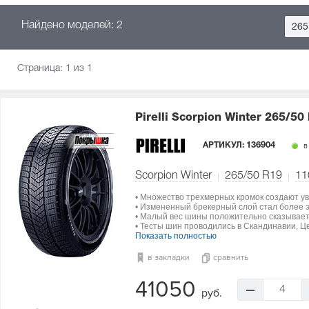
Найдено моделей: 2
265
Страница:
1
из 1
Pirelli Scorpion Winter
265/50 
АРТИКУЛ:
136904
в
Scorpion Winter
265/50 R19
11
• Множество трехмерных кромок создают ув
• Измененный брекерный слой стал более э
• Малый вес шины положительно сказываетс
• Тесты шин проводились в Скандинавии, Ц
Показать полностью
в закладки
сравнить
41050
4
руб.