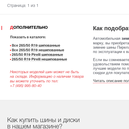
Страница:
1
из 1
Как подобра
ДОПОЛНИТЕЛЬНО
Показать в каталоге:
Автомобильная
зимн
марку, вы приобрет
Все
265/50 R19 шипованные
зимние шины Пирелл
Все
265/50 R19 нешипованные
по эксплуатации к в
265/50 R19 Pirelli шипованные
Если вы сомневаете
265/50 R19 Pirelli нешипованные
удовольствием помо
лучшие модели по п
Некоторых моделей шин может не быть
скидки для покупат
на складе. Информацию о наличии товара
Читать описание по
вы можете уточнить по тел:
+7 (495) 995-80-40
Как купить шины и диски
в нашем магазине?