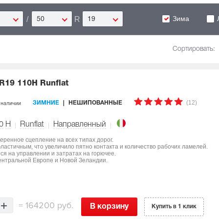
Зима
/
R
50
19
Сортировать:
R19 110H Runflat
(12)
 наличии
ЗИМНИЕ
НЕШИПОВАННЫЕ
0
H
Runflat
Направленный
еренное сцепление на всех типах дорог.
ластичным, что увеличило пятно контакта и количество рабочих ламелей.
я на управлении и затратах на горючее.
ентральной Европе и Новой Зеландии.
=
164200 руб.
В корзину
Купить в 1 клик