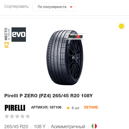
Сортировать:
По популярности
МЕСТО
в тесте
#1
Pirelli P ZERO (PZ4)
265/45 R20 108Y
6 шт.
АРТИКУЛ:
187106
ЛЕТНИЕ
265/45 R20
108
Y
Асимметричный