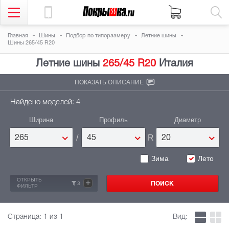
Главная
Шины
Подбор по типоразмеру
Летние шины
Шины 265/45 R20
Летние шины
265/45 R20
Италия
ПОКАЗАТЬ ОПИСАНИЕ
Найдено моделей: 4
Ширина
Профиль
Диаметр
/
R
265
45
20
Зима
Лето
ОТКРЫТЬ
+
3
ФИЛЬТР
Страница:
1
из 1
Вид: