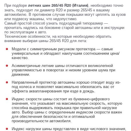
При подборе
, необходимо точно
летних шин 265/45 R20 (Италия)
знать, подходит ли диаметр R20 и размер 265/45 к вашему
автомобилю. В противном случае покрышки могут цеплять за кузов
или подвеску машины, что недопустимо.
Самый простой способ узнать подходящий типоразмер —
прочитать надпись на боковине старой автошины или в инструкции
по эксплуатации к авто.
Технические особенности, на которые необходимо обратить
внимание выбирая шины 265/45 R20 для лета:
Модели с симметричным рисунком протектора — самые
универсальные и обладают наилучшим соотношением цена/
качество.
Асимметричные летние шины отличаются великолепной
управляемостью в поворотах и низким уровнем шума при
движении.
Направленный протектор автошины хорошо отводит воду из-
под колеса и позволяет максимально обезопасить вас от
эффекта аквапланирования при езде в дождь.
Индекс скорости шины состоит из буквенно-цифрового
значения, что указывает на максимальную скорость, которую
способна выдерживать покрышка при правильной нагрузке
авто. Выбор шины с определенным индексом скорости важен
для обеспечения безопасности и оптимальной
производительности автомобиля.
Индекс нагрузки шины представлен в виде числового значения,