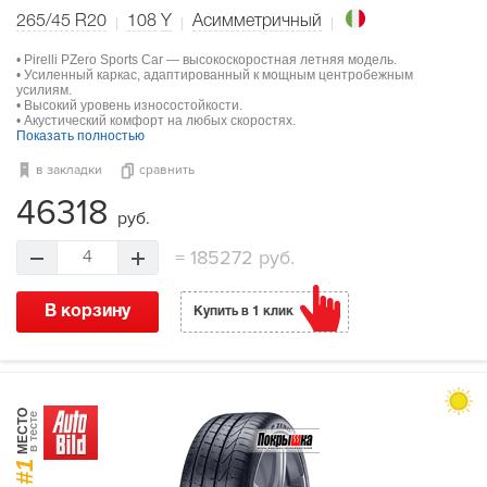
265/45 R20
108
Y
Асимметричный
• Pirelli PZero Sports Car — высокоскоростная летняя модель.
• Усиленный каркас, адаптированный к мощным центробежным
усилиям.
• Высокий уровень износостойкости.
• Акустический комфорт на любых скоростях.
Показать полностью
в закладки
сравнить
46318
руб.
=
185272 руб.
4
В корзину
Купить в 1 клик
МЕСТО
в тесте
#1