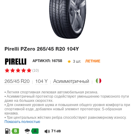
Pirelli PZero
265/45 R20 104Y
3 шт.
АРТИКУЛ:
16758
ЛЕТНИЕ
(10)
265/45 R20
104
Y
Асимметричный
• Летняя спортивная легковая автомобильная резина.
• Асимметричный протектор содействуют уменьшению тормозного пути
даже на больших скоростях.
• Для снижения уровня шума и повышения общего уровня комфорта при
спортивной езде, добавлен новый элемент протектора: S-образная
канавка.
• Три центральных жёстких ребра способствуют равномерному износу.
Показать полностью
B
A
71
dB