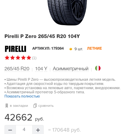
Pirelli P Zero
265/45 R20 104Y
9 шт.
АРТИКУЛ:
179364
ЛЕТНИЕ
(1)
265/45 R20
104
Y
Асимметричный
• Шины Pirelli P Zero — высокопроизводительная летняя модель.
• Адаптация для скоростной езды по твердым покрытиям.
• Возможна установка на легковые авто, паркетники, внедорожники.
• Асимметричный протектор S-образного типа.
Показать полностью
в закладки
сравнить
42662
руб.
=
170648 руб.
4