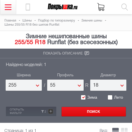
Главная
Шины
Подбор по типоразмеру
Зимние шины
Шины 255/55 R18 без шипов Runflat
Зимние нешипованные шины
255/55 R18
Runflat (без всесезонных)
ПОКАЗАТЬ ОПИСАНИЕ
Найдено моделей: 1
Ширина
Профиль
Диаметр
/
R
255
55
18
Зима
Лето
ОТКРЫТЬ
+
2
ФИЛЬТР
Страница:
1
из 1
Вид: