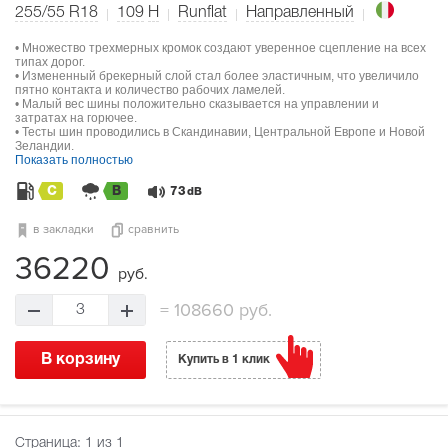
255/55 R18
109
H
Runflat
Направленный
• Множество трехмерных кромок создают уверенное сцепление на всех
типах дорог.
• Измененный брекерный слой стал более эластичным, что увеличило
пятно контакта и количество рабочих ламелей.
• Малый вес шины положительно сказывается на управлении и
затратах на горючее.
• Тесты шин проводились в Скандинавии, Центральной Европе и Новой
Зеландии.
Показать полностью
C
B
73
dB
в закладки
сравнить
36220
руб.
=
108660 руб.
3
В корзину
Купить в 1 клик
Страница:
1
из 1