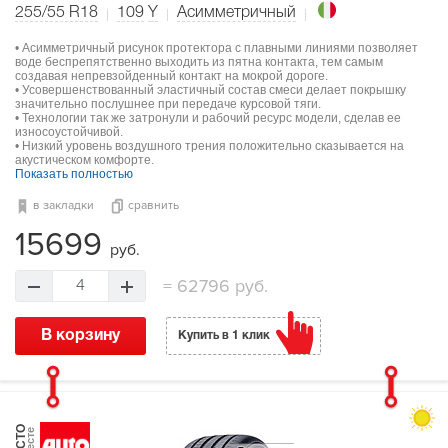
255/55 R18
109
Y
Асимметричный
• Асимметричный рисунок протектора с плавными линиями позволяет
воде беспрепятственно выходить из пятна контакта, тем самым
создавая непревзойденный контакт на мокрой дороге.
• Усовершенствованный эластичный состав смеси делает покрышку
значительно послушнее при передаче курсовой тяги.
• Технологии так же затронули и рабочий ресурс модели, сделав ее
износоустойчивой.
• Низкий уровень воздушного трения положительно сказывается на
акустическом комфорте.
Показать полностью
в закладки
сравнить
15699
руб.
=
62796 руб.
4
В корзину
Купить в 1 клик
МЕСТО
в тесте