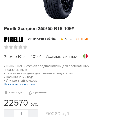
Pirelli Scorpion
255/55 R18 109Y
5 шт.
АРТИКУЛ:
179786
ЛЕТНИЕ
255/55 R18
109
Y
Асимметричный
• Шины Pirelli Scorpion предназначены для премиальных
внедорожников.
• Туринговая модель для летней эксплуатации.
• Новинка 2022 года.
• Улучшенный комфорт.
Показать полностью
в закладки
сравнить
22570
руб.
=
90280 руб.
4