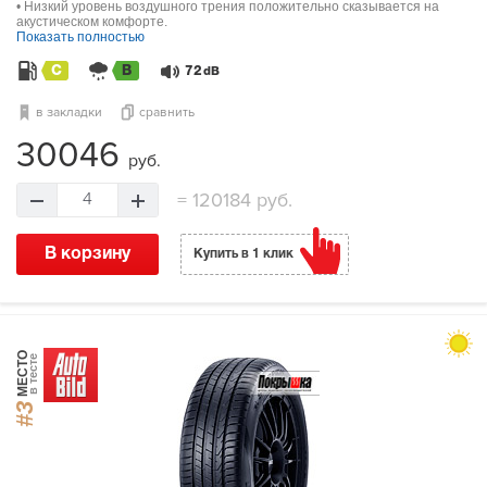
• Низкий уровень воздушного трения положительно сказывается на
акустическом комфорте.
Показать полностью
C
B
72
dB
в закладки
сравнить
30046
руб.
=
120184 руб.
4
В корзину
Купить в 1 клик
МЕСТО
в тесте
#3