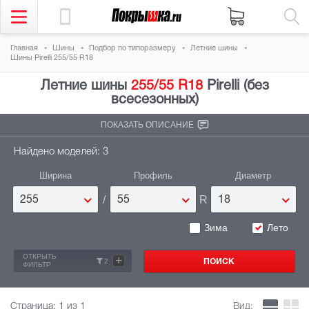
Главная
Шины
Подбор по типоразмеру
Летние шины
Шины Pirelli 255/55 R18
Летние шины
255/55 R18
Pirelli (без
всесезонных)
ПОКАЗАТЬ ОПИСАНИЕ
Найдено моделей: 3
Ширина
Профиль
Диаметр
/
R
255
55
18
Зима
Лето
ОТКРЫТЬ
+
2
ФИЛЬТР
Страница:
1
из 1
Вид: