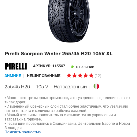
Pirelli Scorpion Winter
255/45 R20 105V XL
в наличии
АРТИКУЛ:
115567
(12)
ЗИМНИЕ
НЕШИПОВАННЫЕ
255/45 R20
105
V
Направленный
• Множество трехмерных кромок создают уверенное сцепление на всех
типах дорог.
• Измененный брекерный слой стал более эластичным, что увеличило
пятно контакта и количество рабочих ламелей.
• Малый вес шины положительно сказывается на управлении и
затратах на горючее.
• Тесты шин проводились в Скандинавии, Центральной Европе и Новой
Зеландии.
Показать полностью