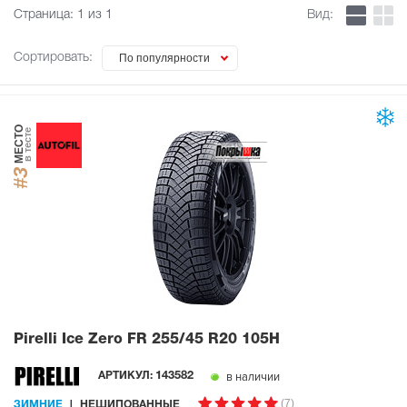
Страница:
1
из 1
Вид:
Сортировать:
По популярности
МЕСТО
в тесте
#3
Pirelli Ice Zero FR
255/45 R20 105H
в наличии
АРТИКУЛ:
143582
(7)
ЗИМНИЕ
НЕШИПОВАННЫЕ