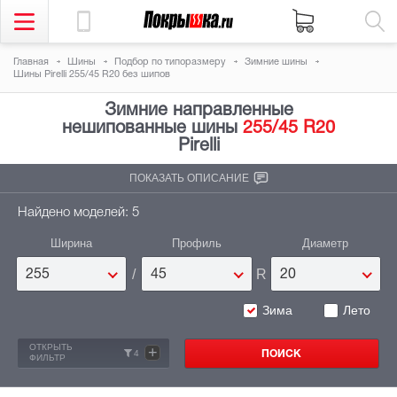
Главная
Шины
Подбор по типоразмеру
Зимние шины
Шины Pirelli 255/45 R20 без шипов
Зимние направленные
нешипованные шины
255/45 R20
Pirelli
ПОКАЗАТЬ ОПИСАНИЕ
Найдено моделей: 5
Ширина
Профиль
Диаметр
/
R
255
45
20
Зима
Лето
ОТКРЫТЬ
+
4
ФИЛЬТР