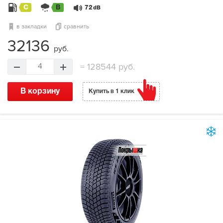
C
B
72
dB
в закладки
сравнить
32136
руб.
=
128544 руб.
4
В корзину
Купить в 1 клик