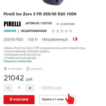
Pirelli Ice Zero 3 FR
255/45 R20 105H
в наличии
АРТИКУЛ:
1107181
ЗИМНИЕ
НЕШИПОВАННЫЕ
255/45 R20
105
H
Направленный
• Шины Pirelli Ice Zero 3 FR предназначены для зимней езды.
• Нешипованная легковая модель.
• Направленный протектор.
• Симметричный дизайн.
Показать полностью
в закладки
сравнить
21042
руб.
=
84168 руб.
4
В корзину
Купить в 1 клик