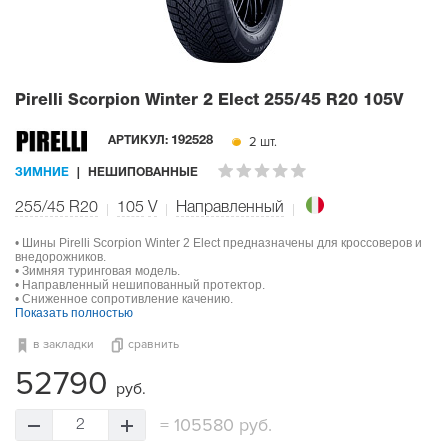
Pirelli Scorpion Winter 2 Elect
255/45 R20 105V
2 шт.
АРТИКУЛ:
192528
ЗИМНИЕ
НЕШИПОВАННЫЕ
255/45 R20
105
V
Направленный
• Шины Pirelli Scorpion Winter 2 Elect предназначены для кроссоверов и
внедорожников.
• Зимняя туринговая модель.
• Направленный нешипованный протектор.
• Сниженное сопротивление качению.
Показать полностью
в закладки
сравнить
52790
руб.
=
105580 руб.
2