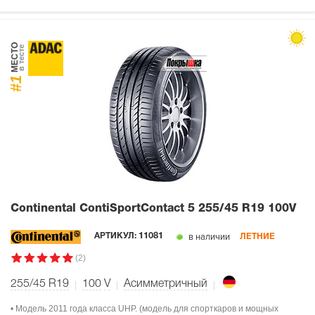
МЕСТО
в тесте
#1
Continental ContiSportContact 5
255/45 R19 100V
в наличии
АРТИКУЛ:
11081
ЛЕТНИЕ
(2)
255/45 R19
100
V
Асимметричный
• Модель 2011 года класса UHP. (модель для спорткаров и мощных