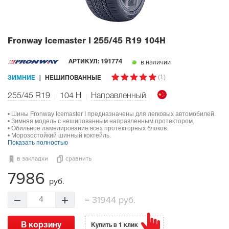
Fronway Icemaster I
255/45 R19 104H
в наличии
АРТИКУЛ:
191774
(1)
ЗИМНИЕ
НЕШИПОВАННЫЕ
255/45 R19
104
H
Направленный
• Шины Fronway Icemaster I предназначены для легковых автомобилей.
• Зимняя модель с нешипованным направленным протектором.
• Обильное ламелирование всех протекторных блоков.
• Морозостойкий шинный коктейль.
Показать полностью
в закладки
сравнить
7986
руб.
=
31944 руб.
4
В корзину
Купить в 1 клик