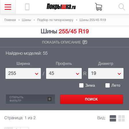
Главная
Шины
Подбор по типоразмеру
Шины 255/45 R19
Шины
255/45 R19
ПОКАЗАТЬ ОПИСАНИЕ
Найдено моделей: 55
Ширина
Профиль
Диаметр
/
R
255
45
19
Зима
Лето
ОТКРЫТЬ
+
ФИЛЬТР
Страница:
1
из 2
Вид: