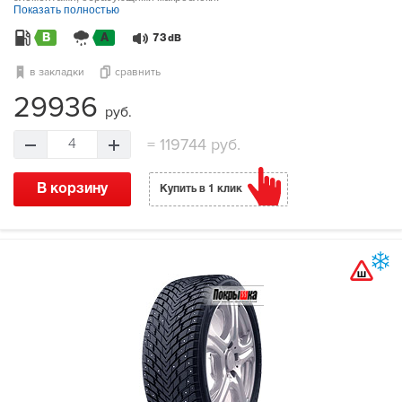
Показать полностью
B
A
73
dB
в закладки
сравнить
29936
руб.
=
119744 руб.
4
В корзину
Купить в 1 клик