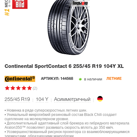
МЕСТО
в тесте
#1
Continental SportContact 6
255/45 R19 104Y XL
в наличии
АРТИКУЛ:
144568
ЛЕТНИЕ
(2)
255/45 R19
104
Y
Асимметричный
• Новинка в ряде суперскоростных летних шин.
• Уникальный микрогибкий резиновый состав Black Chili создает
сцепление на молекулярном уровне.
• Дополнительный адаптивный слой брекера из гибридного материала
Aralon350™ позволяет развивать скорость вплоть до 350 км/ч.
• Усовершенствованный рисунок проектора со взаимоблокирующимися
элементами, образующими макроблоки.