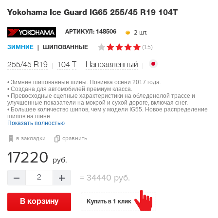
Yokohama Ice Guard IG65
255/45 R19 104T
2 шт.
АРТИКУЛ:
148506
(15)
ЗИМНИЕ
ШИПОВАННЫЕ
255/45 R19
104
T
Направленный
• Зимние шипованные шины. Новинка осени 2017 года.
• Создана для автомобилей премиум класса.
• Превосходные сцепные характеристики на обледенелой трассе и
улучшенные показатели на мокрой и сухой дороге, включая снег.
• Большее количество шипов, чем у модели IG55. Новое распределение
шипов на шине.
Показать полностью
в закладки
сравнить
17220
руб.
=
34440 руб.
2
В корзину
Купить в 1 клик