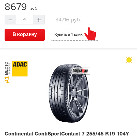
8679
руб.
=
34716 руб.
4
В корзину
Купить в 1 клик
МЕСТО
в тесте
#1
Continental ContiSportContact 7
255/45 R19 104Y