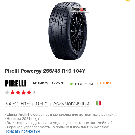
Pirelli Powergy
255/45 R19 104Y
в наличии
АРТИКУЛ:
177576
ЛЕТНИЕ
(5)
255/45 R19
104
Y
Асимметричный
• Шины Pirelli Powergy предназначены для летней эксплуатации.
• Новинка 2021 года.
• Высокопроизводительная модель для легковых автомобилей.
• Хорошая управляемость на прямых и извилистых участках.
Показать полностью