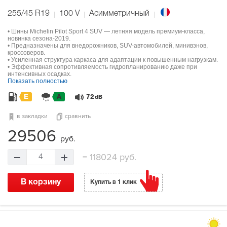
255/45 R19
100
V
Асимметричный
• Шины Michelin Pilot Sport 4 SUV — летняя модель премиум-класса,
новинка сезона-2019.
• Предназначены для внедорожников, SUV-автомобилей, минивэнов,
кроссоверов.
• Усиленная структура каркаса для адаптации к повышенным нагрузкам.
• Эффективная сопротивляемость гидропланированию даже при
интенсивных осадках.
Показать полностью
E
A
72
dB
в закладки
сравнить
29506
руб.
=
118024 руб.
4
В корзину
Купить в 1 клик