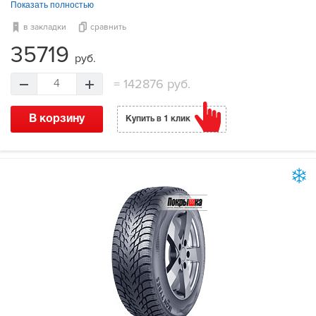
Показать полностью
в закладки
сравнить
35719
руб.
=
142876 руб.
4
В корзину
Купить в 1 клик