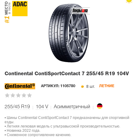
МЕСТО
в тесте
#1
Continental ContiSportContact 7
255/45 R19 104V
8 шт.
АРТИКУЛ:
1105780
ЛЕТНИЕ
255/45 R19
104
V
Асимметричный
• Шины Continental ContiSportContact 7 предназначены для спортивной
езды.
• Летняя легковая модель с ультравысокой производительностью.
• Новинка 2022 года.
• Сниженное сопротивление качению.