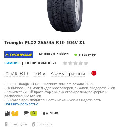
Triangle PL02
255/45 R19 104V XL
в наличии
АРТИКУЛ:
138811
ЗИМНИЕ
НЕШИПОВАННЫЕ
255/45 R19
104
V
Асимметричный
• Шины Triangle PL02 — новинка зимнего сезона-2019.
• Нешипованная модель для кроссоверов, пикапов, внедорожников.
• Асимметричный протектор с множеством разных по форме и
расположению блоков.
• Высокая производительность, механическая надежность.
Показать полностью
E
C
73
dB
в закладки
сравнить