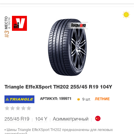
МЕСТО
в тесте
#3
Triangle EffeXSport TH202
255/45 R19 104Y
9 шт.
АРТИКУЛ:
199971
ЛЕТНИЕ
255/45 R19
104
Y
Асимметричный
• Шины Triangle EffeXSport TH202 предназначены для легковых