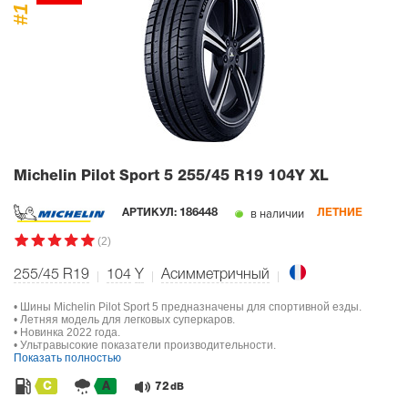
#1
Michelin Pilot Sport 5
255/45 R19 104Y XL
в наличии
АРТИКУЛ:
186448
ЛЕТНИЕ
(2)
255/45 R19
104
Y
Асимметричный
• Шины Michelin Pilot Sport 5 предназначены для спортивной езды.
• Летняя модель для легковых суперкаров.
• Новинка 2022 года.
• Ультравысокие показатели производительности.
Показать полностью
C
A
72
dB