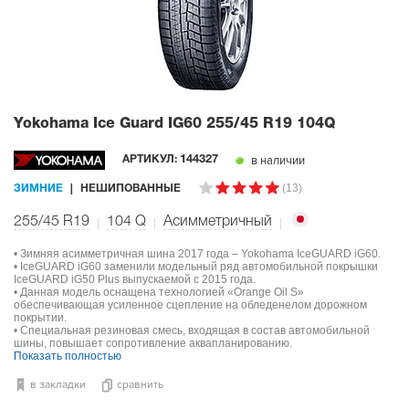
Yokohama Ice Guard IG60
255/45 R19 104Q
в наличии
АРТИКУЛ:
144327
(13)
ЗИМНИЕ
НЕШИПОВАННЫЕ
255/45 R19
104
Q
Асимметричный
• Зимняя асимметричная шина 2017 года – Yokohama IceGUARD iG60.
• IceGUARD iG60 заменили модельный ряд автомобильной покрышки
IceGUARD iG50 Plus выпускаемой с 2015 года.
• Данная модель оснащена технологией «Orange Oil S»
обеспечивающая усиленное сцепление на обледенелом дорожном
покрытии.
• Специальная резиновая смесь, входящая в состав автомобильной
шины, повышает сопротивление аквапланированию.
Показать полностью
в закладки
сравнить