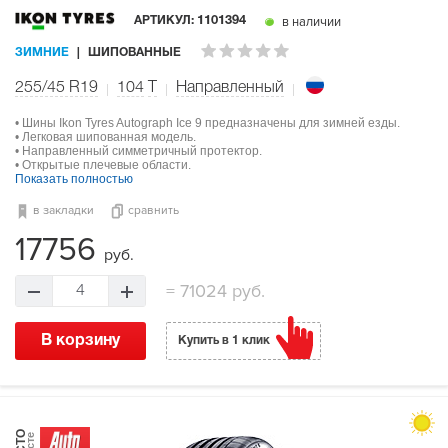
в наличии
АРТИКУЛ:
1101394
ЗИМНИЕ
ШИПОВАННЫЕ
255/45 R19
104
T
Направленный
• Шины Ikon Tyres Autograph Ice 9 предназначены для зимней езды.
• Легковая шипованная модель.
• Направленный симметричный протектор.
• Открытые плечевые области.
Показать полностью
в закладки
сравнить
17756
руб.
=
71024 руб.
4
В корзину
Купить в 1 клик