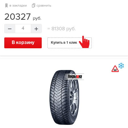
в закладки
сравнить
20327
руб.
=
81308 руб.
4
В корзину
Купить в 1 клик