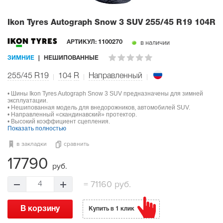
Ikon Tyres Autograph Snow 3 SUV
255/45 R19 104R
в наличии
АРТИКУЛ:
1100270
ЗИМНИЕ
НЕШИПОВАННЫЕ
255/45 R19
104
R
Направленный
• Шины Ikon Tyres Autograph Snow 3 SUV предназначены для зимней
эксплуатации.
• Нешипованная модель для внедорожников, автомобилей SUV.
• Направленный «скандинавский» протектор.
• Высокий коэффициент сцепления.
Показать полностью
в закладки
сравнить
17790
руб.
=
71160 руб.
4
В корзину
Купить в 1 клик