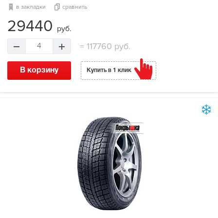
в закладки
сравнить
29440
руб.
=
117760 руб.
4
В корзину
Купить в 1 клик